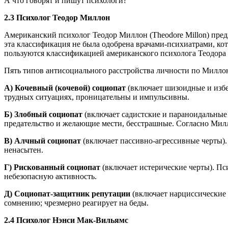
А что говорят и пишут психологи?
2.3 Психолог Теодор Миллон
Американский психолог Теодор Миллон (Theodore Millon) пре
эта классификация не была одобрена врачами-психиатрами, к
пользуются классификацией американского психолога Теодора 
Пять типов антисоциального расстройства личности по Милло
А) Кочевный (кочевой) социопат
(включает шизоидные и избе
трудных ситуациях, проницательны и импульсивны.
Б) Злобный социопат
(включает садистские и параноидальные 
предательство и желающие мести, бесстрашные. Согласно Мил
В) Алчный социопат
(включает пассивно-агрессивные черты).
ненасытен.
Г) Рискованный социопат
(включает истерические черты). Пси
небезопасную активность.
Д) Социопат-защитник репутации
(включает нарциссические 
сомнению; чрезмерно реагирует на беды.
2.4 Психолог Нэнси Мак-Вильямс