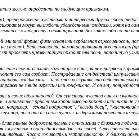
патию можно определить по следующим признакам:
ал!), пренебрежение чувствами и интересами других людей, нед
психопаты могут выглядеть убежденными злодеями, хотя на са
емиться к лидерству и доминированию без каких-либо на то осн
ли иной форме: физическая или вербальная агрессивность, пост
ы не стоило). Вспыльчивость, немотивированная жестокость (п
ет проявлять чрезвычайную обходительность, нарочитую улыбч
ление нервно-психического напряжения, затем разрядка в форме
сихопат его сам создает. Пострадавшие от действий импульсив
ровоцировал конфликт» — и во многих случаях это действительно 
пряжение в виде агрессии или конфликта. И он эту потребность
вил и своих обязанностей. Отсутствие чувства вины и склонно
ь, а заниматься приятным хобби вместо работы или никак не у
 например: “вечный подросток”, “всегда боец”, “настоящий ма
тех пор, пока они не столкнутся с издержками поведения импул
длительные доброжелательные отношения с близкими людьми на
я к чувствам и потребностям близких людей. Агрессивность ил
кими людьми. Часто лживость и мстительность. У близких обыч