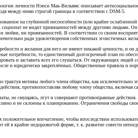
ологии личности Нэнси Мак-Вильямс описывает антисоциальное 
водя между ними строгой границы в соответствии с DSM-5.
нованное на глубинной неспособности (или крайне ослабленной
ия, социопат не видит привязанностей между другими людьми. О
 любви, ни привязанностей. В соответствии со своим восприят
чительно ради удовлетворения собственных эгоистичных жела
ребности и желания для него не имеют никакой ценности, и он д
венные потребности, то единственный долгосрочный план по обе
овать и заставить всех его слушаться. От окружающих людей соц
числе и юридически закреплённых. Общественные правила и но
о трактуя мотивы любого члена общества, как исключительно э
действия, противопоставляя любому члену общества, включая с
ы, не смущаясь, лгут и совершают противоправные действия. В
сивно и не склонны к планированию. Ограничения свободы сво
 положительное впечатление, чтобы впоследствии использовать
т ей в крайне недоразвитой форме, т. к. развитие совести непо