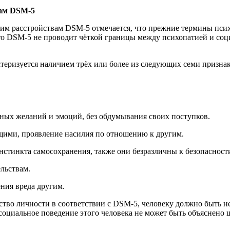
вам DSM-5
ким расстройствам DSM-5 отмечается, что прежние термины пси
то DSM-5 не проводит чёткой границы между психопатией и соци
теризуется наличием трёх или более из следующих семи признак
ых желаний и эмоций, без обдумывания своих поступков.
щими, проявление насилия по отношению к другим.
стинкта самосохранения, также они безразличны к безопасност
льствам.
ния вреда другим.
ство личности в соответствии с DSM-5, человеку должно быть не
нтисоциальное поведение этого человека не может быть объяснен