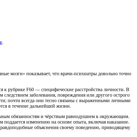
т
.
ные мозги» показывает, что врачи-психиатры довольно точно
я к рубрике F60 — специфические расстройства личности. В
 следствием заболевания, повреждения или другого острого
сти; почти всегда они тесно связаны с выраженными личными
тся в течение дальнейшей жизни.
альным обязанностям и чёрствым равнодушием к окружающим.
 поддается изменению на основе опыта, включая наказание.
ь правдоподобные объяснения своему поведению, приводящему