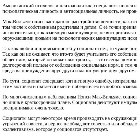
Американский психолог и психоаналитик, специалист по псих
психопатическая личность и антисоциальная личность, не про
Мак-Вильямс описывает данное расстройство личности, как ос
том числе к собственным родителям и детям. С её точки зрен
исключительно, как взаимную манипуляцию, не воспринимая ни
окружающими людьми на психологических манипуляциях исклю
Так как любви и привязанностей у социопата нет, то чужие пот
Так как он не ожидает, что кто-то будет учитывать его собст
обществом, который он может выстроить, — это всегда доминир
долгосрочной пользы от соблюдения социальных норм, в том 
средства принуждения друг друга и манипуляции друг другом.
По сути, социопат совершает когнитивную ошибку, неправильн
этим мотивам и пытается выйти победителем из любого взаимо
По многочисленным наблюдениям Нэнси Мак-Вильямс, социопат
но лишь в краткосрочном плане. Социопаты действуют импуль
воспринимают очень тяжело.
Социопаты могут некоторое время производить на окружающих
угрызений совести, а вернее не обладают совестью или обладаю
коллективизма, которое у социопатов отсутствует.