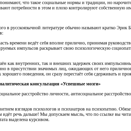
онимают, что такое социальные нормы и традиции, но нарочит
ывают потребности в этом и плохо контролируют собственную и
ого в русскоязычной литературе обычно называют кратко Эрик
в:
сть времени ведёт себя вполне прилично, принимая руководств
ируемых импульсов раскрывает свою психологическую социопати
ишён как внутренних, так и внешних задержек своих импульсивн
нно в присутствии значимых лиц, ожидающих от него приличного
 хорошего поведения, он сразу перестаёт себя сдерживать и пр
аналитическая консультация «Успешные мозги»
оциальное расстройство личности, антисоциальное расстройство
звитием взглядов психологов и психиатров на психопатию. Обя
ём идёт речь дальше! Мы допускаем мысль, что по ссылке вы чит
тата выделена курсивом.