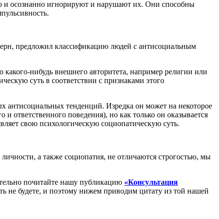
о и осознанно игнорируют и нарушают их. Они способны
мпульсивность.
 Берн, предложил классификацию людей с антисоциальным
о какого-нибудь внешнего авторитета, например религии или
ческую суть в соответствии с признаками этого
ых антисоциальных тенденций. Изредка он может на некоторое
 и ответственного поведения), но как только он оказывается
оявляет свою психологическую социопатическую суть.
 личности, а также социопатия, не отличаются строгостью, мы
зательно почитайте нашу публикацию
«Консультация
ать не будете, и поэтому нижем приводим цитату из той нашей