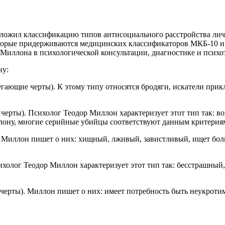
дложил классификацию типов антисоциального расстройства лич
оторые придерживаются медицинских классификаторов МКБ-10 и 
Миллона в психологической консультации, диагностике и психо
ну:
гающие черты). К этому типу относятся бродяги, искатели при
черты). Психолог Теодор Миллон характеризует этот тип так: в
лону, многие серийные убийцы соответствуют данным критерия
 Миллон пишет о них: хищный, лживый, завистливый, ищет боль
холог Теодор Миллон характеризует этот тип так: бесстрашный,
черты). Миллон пишет о них: имеет потребность быть неукротим