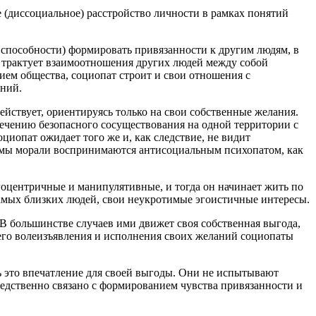
(диссоциальное) расстройство личности в рамках понятий
 способности) формировать привязанности к другим людям, в
н трактует взаимоотношения других людей между собой
ием общества, социопат строит и свои отношения с
ний.
ействует, ориентируясь только на свои собственные желания.
спечению безопасного сосуществования на одной территории с
иопат ожидает того же и, как следствие, не видит
рмы морали воспринимаются антисоциальным психопатом, как
гоцентричные и манипулятивные, и тогда он начинает жить по
амых близких людей, свои неукротимые эгоистичные интересы.
 большинстве случаев ими движет своя собственная выгода,
его волеизъявления и исполнения своих желаний социопаты
 это впечатление для своей выгоды. Они не испытывают
средственно связано с формированием чувства привязанности и