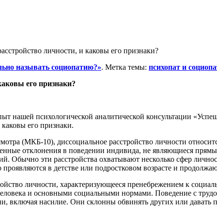
ильно называть социопатию?»
. Метка темы:
психопат и социопа
 каковы его признаки?
пыт нашей психологической аналитической консультации «Успеш
 каковы его признаки.
отра (МКБ-10), диссоциальное расстройство личности относитс
енные отклонения в поведении индивида, не являющиеся прямым
ий. Обычно эти расстройства охватывают несколько сфер лично
 проявляются в детстве или подростковом возрасте и продолжаю
тройство личности, характеризующееся пренебрежением к соци
еловека и основными социальными нормами. Поведение с трудом
сии, включая насилие. Они склонны обвинять других или дават