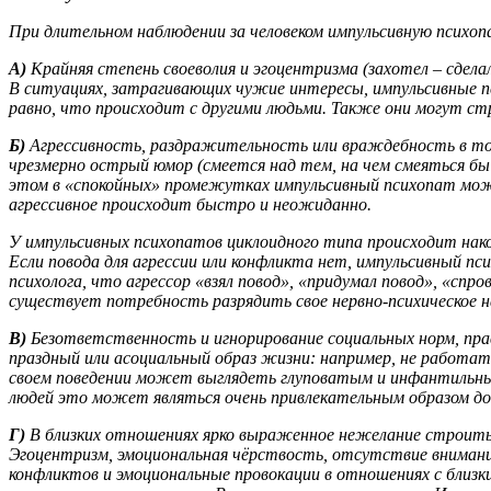
При длительном наблюдении за человеком импульсивную психо
А)
Крайняя степень своеволия и эгоцентризма (захотел – сдел
В ситуациях, затрагивающих чужие интересы, импульсивные 
равно, что происходит с другими людьми. Также они могут стр
Б)
Агрессивность, раздражительность или враждебность в той и
чрезмерно острый юмор (смеется над тем, на чем смеяться б
этом в «спокойных» промежутках импульсивный психопат мож
агрессивное происходит быстро и неожиданно.
У импульсивных психопатов циклоидного типа происходит накоп
Если повода для агрессии или конфликта нет, импульсивный п
психолога, что агрессор «взял повод», «придумал повод», «сп
существует потребность разрядить свое нервно-психическое на
В)
Безответственность и игнорирование социальных норм, пра
праздный или асоциальный образ жизни: например, не работат
своем поведении может выглядеть глуповатым и инфантильным,
людей это может являться очень привлекательным образом до 
Г)
В близких отношениях ярко выраженное нежелание строить 
Эгоцентризм, эмоциональная чёрствость, отсутствие внимани
конфликтов и эмоциональные провокации в отношениях с близ