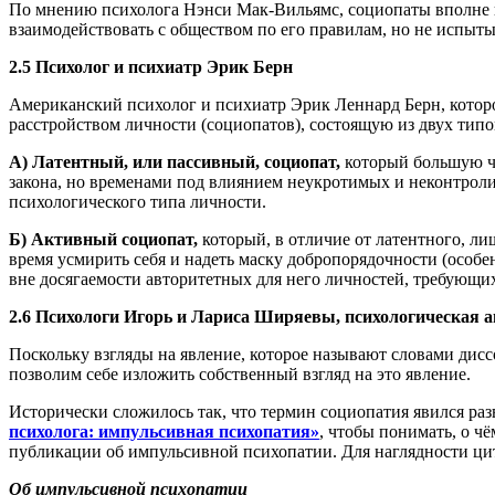
По мнению психолога Нэнси Мак-Вильямс, социопаты вполне п
взаимодействовать с обществом по его правилам, но не испыт
2.5 Психолог и психиатр Эрик Берн
Американский психолог и психиатр Эрик Леннард Берн, котор
расстройством личности (социопатов), состоящую из двух типо
А) Латентный, или пассивный, социопат,
который большую ча
закона, но временами под влиянием неукротимых и неконтрол
психологического типа личности.
Б) Активный социопат,
который, в отличие от латентного, л
время усмирить себя и надеть маску добропорядочности (особе
вне досягаемости авторитетных для него личностей, требующих
2.6 Психологи Игорь и Лариса Ширяевы, психологическая 
Поскольку взгляды на явление, которое называют словами дисс
позволим себе изложить собственный взгляд на это явление.
Исторически сложилось так, что термин социопатия явился ра
психолога: импульсивная психопатия»
, чтобы понимать, о ч
публикации об импульсивной психопатии. Для наглядности ци
Об импульсивной психопатии