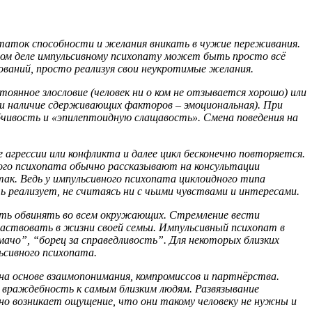
остаток способности и желания вникать в чужие переживания.
мом деле импульсивному психопату может быть просто всё
ований, просто реализуя свои неукротимые желания.
оянное злословие (человек ни о ком не отзывается хорошо) или
ри наличие сдерживающих факторов – эмоциональная). При
ивость и «эпилептоидную слащавость». Смена поведения на
 агрессии или конфликта и далее цикл бесконечно повторяется.
ного психопата обычно рассказывают на консультации
так. Ведь у импульсивного психопата циклоидного типа
 реализует, не считаясь ни с чьими чувствами и интересами.
сть обвинять во всем окружающих. Стремление вести
частвовать в жизни своей семьи. Импульсивный психопат в
чо”, “борец за справедливость”. Для некоторых близких
ьсивного психопата.
 основе взаимопонимания, компромиссов и партнёрства.
и враждебность к самым близким людям. Развязывание
но возникает ощущение, что они такому человеку не нужны и