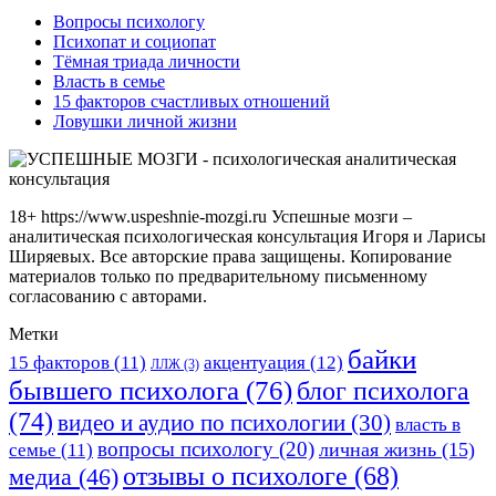
Вопросы психологу
Психопат и социопат
Тёмная триада личности
Власть в семье
15 факторов счастливых отношений
Ловушки личной жизни
18+ https://www.uspeshnie-mozgi.ru Успешные мозги –
аналитическая психологическая консультация Игоря и Ларисы
Ширяевых. Все авторские права защищены. Копирование
материалов только по предварительному письменному
согласованию с авторами.
Метки
байки
15 факторов
(11)
акцентуация
(12)
ЛЛЖ
(3)
бывшего психолога
(76)
блог психолога
(74)
видео и аудио по психологии
(30)
власть в
вопросы психологу
(20)
личная жизнь
(15)
семье
(11)
отзывы о психологе
(68)
медиа
(46)