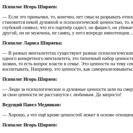
Психолог Игорь Ширяев:
— Если это привычки, то, конечно, нет смысла разрывать отнош
становится некой духовной и психологической ценностью, то, 
глубокий символ, что его партнёр садист, он фашист, он убивае
другой, он не мужчина, не самец, у него впереди импотенция
Психолог Лариса Ширяева:
— В разных менталитетах существуют разные психологические 
одного конкретного менталитета, это типичный набор ценностей
хозяин, то есть вопрос власти в семье. Это ценности на тему с
воспитывать. Например, это ценности, как самореализовывать
Психолог Игорь Ширяев:
— Люди за психологические и духовные ценности шли на смерт
за свои ценности не расстанутся с любимым. Да запросто!
Ведущий Павел Медников:
— Хорошо, а что ещё кроме ценностей лежит в основе отноше
Психолог Игорь Ширяев: