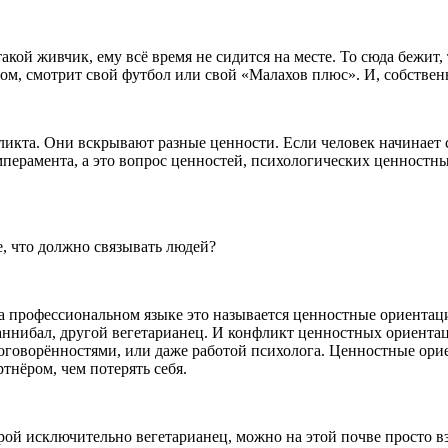
й живчик, ему всё время не сидится на месте. То сюда бежит, то
ром, смотрит свой футбол или свой «Малахов плюс». И, собствен
кта. Они вскрывают разные ценности. Если человек начинает си
перамента, а это вопрос ценностей, психологических ценностных 
е, что должно связывать людей?
а профессиональном языке это называется ценностные ориентаци
каннибал, другой вегетарианец. И конфликт ценностных ориента
оговорённостями, или даже работой психолога. Ценностные орие
тнёром, чем потерять себя.
торой исключительно вегетарианец, можно на этой почве просто в