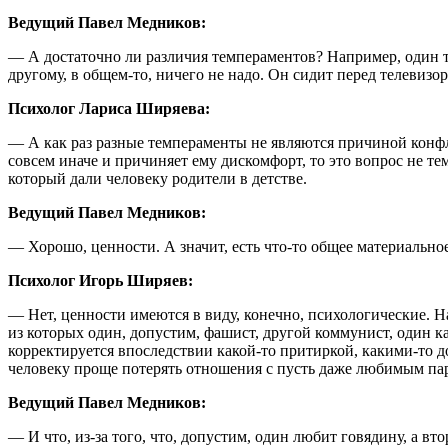
Ведущий Павел Медников:
— А достаточно ли различия темпераментов? Например, один тако
другому, в общем-то, ничего не надо. Он сидит перед телевизо
Психолог Лариса Ширяева:
— А как раз разные темпераменты не являются причиной конфли
совсем иначе и причиняет ему дискомфорт, то это вопрос не тем
который дали человеку родители в детстве.
Ведущий Павел Медников:
— Хорошо, ценности. А значит, есть что-то общее материально
Психолог Игорь Ширяев:
— Нет, ценности имеются в виду, конечно, психологические. Н
из которых один, допустим, фашист, другой коммунист, один 
корректируется впоследствии какой-то притиркой, какими-то д
человеку проще потерять отношения с пусть даже любимым пар
Ведущий Павел Медников:
— И что, из-за того, что, допустим, один любит говядину, а в