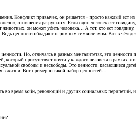
ения. Конфликт привычек, он решается – просто каждый ест из св
конечно, отношения разрушатся. Если один человек ест говядину
т животных, он может убить человека… А тот, кто ест говядину, с
… Ведь ценности обладают огромным символизмом. Вот в чём де
ценности. Но, отличаясь в разных менталитетах, эти ценности 
, который присутствует почти у каждого человека в рамках этог
ексуальной свободы и несвободы. Это ценности, касающиеся детей
ся в жизни. Вот примерно такой набор ценностей…
ь во время войн, революций и других социальных перипетий, и
ний?