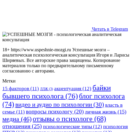
Читать в Telegram
18+ https://www.uspeshnie-mozgi.ru Успешные мозги –
аналитическая психологическая консультация Игоря и Ларисы
Ширяевых. Все авторские права защищены. Копирование
материалов только по предварительному письменному
согласованию с авторами.
Метки
байки
15 факторов
(11)
акцентуация
(12)
ЛЛЖ
(3)
бывшего психолога
(76)
блог психолога
(74)
видео и аудио по психологии
(30)
власть в
вопросы психологу
(20)
личная жизнь
(15)
семье
(11)
отзывы о психологе
(68)
медиа
(46)
отношения
(25)
психологические типы
(12)
психология