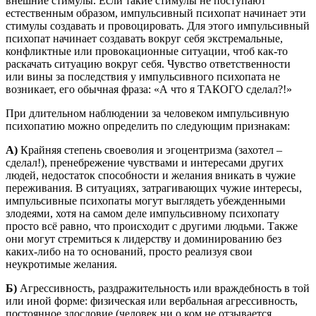
внешние стимулы. Если такие стимулы не поступают
естественным образом, импульсивный психопат начинает эти
стимулы создавать и провоцировать. Для этого импульсивный
психопат начинает создавать вокруг себя экстремальные,
конфликтные или провокационные ситуации, чтоб как-то
раскачать ситуацию вокруг себя. Чувство ответственности
или вины за последствия у импульсивного психопата не
возникает, его обычная фраза: «А что я ТАКОГО сделал?!»
При длительном наблюдении за человеком импульсивную
психопатию можно определить по следующим признакам:
А)
Крайняя степень своеволия и эгоцентризма (захотел –
сделал!), пренебрежение чувствами и интересами других
людей, недостаток способности и желания вникать в чужие
переживания. В ситуациях, затрагивающих чужие интересы,
импульсивные психопаты могут выглядеть убежденными
злодеями, хотя на самом деле импульсивному психопату
просто всё равно, что происходит с другими людьми. Также
они могут стремиться к лидерству и доминированию без
каких-либо на то оснований, просто реализуя свои
неукротимые желания.
Б)
Агрессивность, раздражительность или враждебность в той
или иной форме: физическая или вербальная агрессивность,
постоянное злословие (человек ни о ком не отзывается