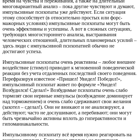
время на чувства и переживания, а также на длительный
многовариантный анализ – пока другие чувствуют и думают,
импульсивные психопаты уже действуют. Если ситуация
этому способствует (в относительно простых или форс-
мажорных условиях) импульсивные психопаты могут быть
очень эффективны и успешны. А вот в сложных ситуациях,
требующих многостороннего анализа, выстраивания
человеческих отношений, длительных планомерных усилий –
здесь люди с импульсивной психопатией обычно не
достигают успеха.
Импульсивные психопаты очень реактивны – любое внешнее
воздействие (стимул) приводит к мгновенной поведенческой
реакции без учета отдаленных последствий своего поведения.
Перефразируя известное «Пришел! Увидел! Победил!»,
импульсивный психопат живет по формуле «Увидел!
Возбудился! Сделал!» Возбудимые психопаты очень слабо
тормозят свои нервные импульсы (возбуждение доминирует
над торможением) и очень слабо сдерживают свои желания
(захотел – сделал!). Они не вникают и не анализируют, а
действуют; часто не дослушивают, а перебивают; они могут
быть чрезвычайно активны вплоть до гиперактивности и
гипоманиакальности.
Импульсивному психопату всё время нужно реагировать на