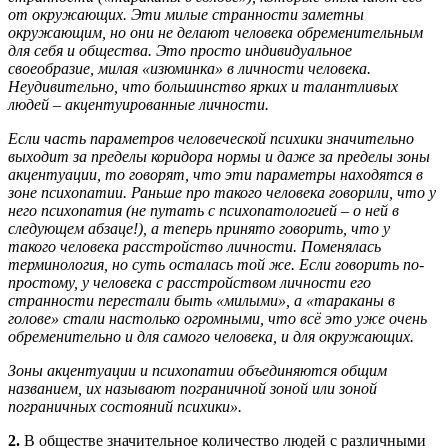
от окружающих. Эти милые странности заметны
окружающим, но они не делают человека обременительным
для себя и общества. Это просто индивидуальное
своеобразие, милая «изюминка» в личности человека.
Неудивительно, что большинство ярких и талантливых
людей – акцентуированные личности.
Если часть параметров человеческой психики значительно
выходит за пределы коридора нормы и даже за пределы зоны
акцентуации, то говорят, что эти параметры находятся в
зоне психопатии. Раньше про такого человека говорили, что у
него психопатия (не путать с психопатологией – о ней в
следующем абзаце!), а теперь принято говорить, что у
такого человека расстройство личности. Поменялась
терминология, но суть осталась той же. Если говорить по-
простому, у человека с расстройством личности его
странности перестали быть «милыми», а «тараканы в
голове» стали настолько огромными, что всё это уже очень
обременительно и для самого человека, и для окружающих.
Зоны акцентуации и психопатии объединяются общим
названием, их называют пограничной зоной или зоной
пограничных состояний психики».
2.
В обществе значительное количество людей с различными