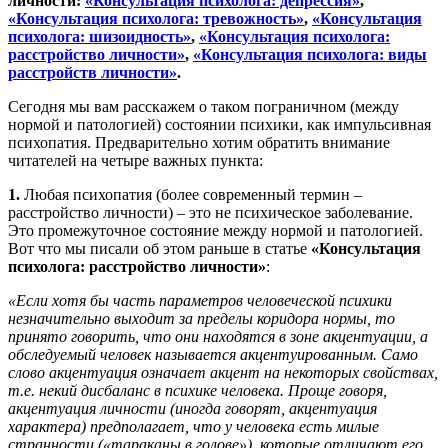
личности:
«Консультация психолога: депрессия»
,
«Консультация психолога: тревожность»
,
«Консультация
психолога: шизоидность»
,
«Консультация психолога:
расстройство личности»
,
«Консультация психолога: виды
расстройств личности»
.
Сегодня мы вам расскажем о таком пограничном (между
нормой и патологией) состоянии психики, как импульсивная
психопатия. Предварительно хотим обратить внимание
читателей на четыре важных пункта:
1.
Любая психопатия (более современный термин –
расстройство личности) – это не психическое заболевание.
Это промежуточное состояние между нормой и патологией.
Вот что мы писали об этом раньше в статье
«Консультация
психолога: расстройство личности»
:
«Если хотя бы часть параметров человеческой психики
незначительно выходит за пределы коридора нормы, то
принято говорить, что они находятся в зоне акцентуации, а
обследуемый человек называется акцентуированным. Само
слово акцентуация означает акцент на некоторых свойствах,
т.е. некий дисбаланс в психике человека. Проще говоря,
акцентуация личности (иногда говорят, акцентуация
характера) предполагает, что у человека есть милые
странности («тараканы в голове»), которые отличают его