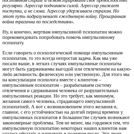
постоянном страхе и демонстрировать свое превосходство
регулярно. Агрессор подчиняем силой. Агрессор уважает
поступки, а не слова. Агрессор удерживаем страхом. Но
этот путь подразумевает ежедневную войну. Проигранная
война трагична по последствиям».
Ну, и конечно, жертвам импульсивной психопатии можно
порекомендовать попробовать помочь импульсивному
психопату.
Если говорить о психологической помощи импульсивным
психопатам, то это всегда непростая задача. Как мы уже
писали выше, в легких случаях импульсивные психопаты
могут быть удерживаемы выгодой или отвлечением на какую-
либо активность: физическую или умственную. Для этого мы
на консультации психолога вместе с клиентом –
импульсивным психопатом – разрабатываем систему
отвлечения и сдерживания человека от разрушительных
импульсивных реакции. Но это требует, как минимум,
желания самого человека, страдающего импульсивной
психопатией. А вот с возникновением этого желания и,
главное, с его устойчивостью на долгий период времени у
импульсивных психопатов в большинстве случаев возникают
закономерные проблемы. Тем не менее, мы гордимся тем, что
импульсивную психопатию некоторых наших клиентов нам
удалось обуздать и направить в полезное русло. Эти люди