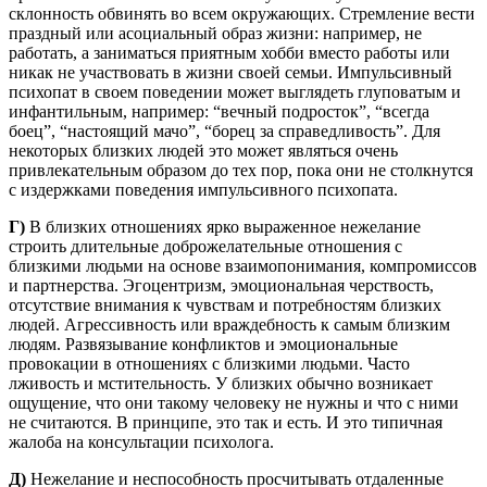
склонность обвинять во всем окружающих. Стремление вести
праздный или асоциальный образ жизни: например, не
работать, а заниматься приятным хобби вместо работы или
никак не участвовать в жизни своей семьи. Импульсивный
психопат в своем поведении может выглядеть глуповатым и
инфантильным, например: “вечный подросток”, “всегда
боец”, “настоящий мачо”, “борец за справедливость”. Для
некоторых близких людей это может являться очень
привлекательным образом до тех пор, пока они не столкнутся
с издержками поведения импульсивного психопата.
Г)
В близких отношениях ярко выраженное нежелание
строить длительные доброжелательные отношения с
близкими людьми на основе взаимопонимания, компромиссов
и партнерства. Эгоцентризм, эмоциональная черствость,
отсутствие внимания к чувствам и потребностям близких
людей. Агрессивность или враждебность к самым близким
людям. Развязывание конфликтов и эмоциональные
провокации в отношениях с близкими людьми. Часто
лживость и мстительность. У близких обычно возникает
ощущение, что они такому человеку не нужны и что с ними
не считаются. В принципе, это так и есть. И это типичная
жалоба на консультации психолога.
Д)
Нежелание и неспособность просчитывать отдаленные