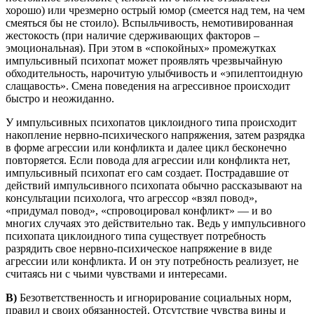
хорошо) или чрезмерно острый юмор (смеется над тем, на чем
смеяться бы не стоило). Вспыльчивость, немотивированная
жестокость (при наличие сдерживающих факторов –
эмоциональная). При этом в «спокойных» промежутках
импульсивный психопат может проявлять чрезвычайную
обходительность, нарочитую улыбчивость и «эпилептоидную
слащавость». Смена поведения на агрессивное происходит
быстро и неожиданно.
У импульсивных психопатов циклоидного типа происходит
накопление нервно-психического напряжения, затем разрядка
в форме агрессии или конфликта и далее цикл бесконечно
повторяется. Если повода для агрессии или конфликта нет,
импульсивный психопат его сам создает. Пострадавшие от
действий импульсивного психопата обычно рассказывают на
консультации психолога, что агрессор «взял повод»,
«придумал повод», «спровоцировал конфликт» — и во
многих случаях это действительно так. Ведь у импульсивного
психопата циклоидного типа существует потребность
разрядить свое нервно-психическое напряжение в виде
агрессии или конфликта. И он эту потребность реализует, не
считаясь ни с чьими чувствами и интересами.
В)
Безответственность и игнорирование социальных норм,
правил и своих обязанностей. Отсутствие чувства вины и