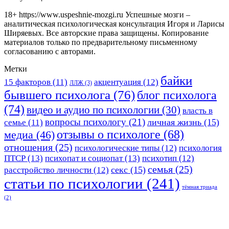
18+ https://www.uspeshnie-mozgi.ru Успешные мозги –
аналитическая психологическая консультация Игоря и Ларисы
Ширяевых. Все авторские права защищены. Копирование
материалов только по предварительному письменному
согласованию с авторами.
Метки
байки
15 факторов
(11)
акцентуация
(12)
ЛЛЖ
(3)
бывшего психолога
(76)
блог психолога
(74)
видео и аудио по психологии
(30)
власть в
вопросы психологу
(21)
личная жизнь
(15)
семье
(11)
отзывы о психологе
(68)
медиа
(46)
отношения
(25)
психологические типы
(12)
психология
ПТСР
(13)
психопат и социопат
(13)
психотип
(12)
семья
(25)
секс
(15)
расстройство личности
(12)
статьи по психологии
(241)
тёмная триада
(2)