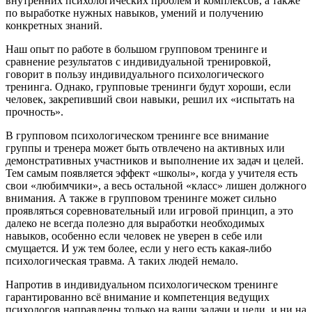
внутренних психологических проблем и комплексов, а также
по выработке нужных навыков, умений и получению
конкретных знаний.
Наш опыт по работе в большом групповом тренинге и
сравнение результатов с индивидуальной тренировкой,
говорит в пользу индивидуального психологического
тренинга. Однако, групповые тренинги будут хороши, если
человек, закрепивший свои навыки, решил их «испытать на
прочность».
В групповом психологическом тренинге все внимание
группы и тренера может быть отвлечено на активных или
демонстративных участников и выполнение их задач и целей.
Тем самым появляется эффект «школы», когда у учителя есть
свои «любимчики», а весь остальной «класс» лишен должного
внимания. А также в групповом тренинге может сильно
проявляться соревновательный или игровой принцип, а это
далеко не всегда полезно для выработки необходимых
навыков, особенно если человек не уверен в себе или
смущается. И уж тем более, если у него есть какая-либо
психологическая травма. А таких людей немало.
Напротив в индивидуальном психологическом тренинге
гарантированно всё внимание и компетенция ведущих
психологов направлены только на ваши задачи и цели, и ни на