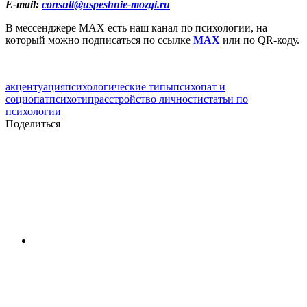
E-mail:
consult@uspeshnie-mozgi.ru
В мессенджере MAX есть наш канал по психологии, на
который можно подписаться по ссылке
MAX
или по QR-коду.
акцентуация
психологические типы
психопат и
социопат
психотип
расстройство личности
статьи по
психологии
Поделиться