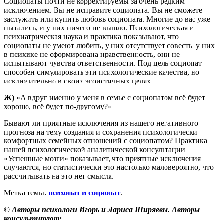
Социопаты почти не корректируемы за очень редким
исключением. Вы не исправите социопата. Вы не сможете
заслужить или купить любовь социопата. Многие до вас уже
пытались, и у них ничего не вышло. Психологическая и
психиатрическая наука и практика показывают, что
социопаты не умеют любить, у них отсутствует совесть, у них
в психике не сформирована нравственность, они не
испытывают чувства ответственности. Под цель социопат
способен симулировать эти психологические качества, но
исключительно в своих эгоистичных целях.
Ж)
«А вдруг именно у меня в семье с социопатом всё будет
хорошо, всё будет по-другому?»
Бывают ли приятные исключения из нашего негативного
прогноза на тему создания и сохранения психологически
комфортных семейных отношений с социопатом? Практика
нашей психологической аналитической консультации
«Успешные мозги» показывает, что приятные исключения
случаются, но статистически это настолько маловероятно, что
рассчитывать на это нет смысла.
Метка темы:
психопат и социопат
.
© Авторы психологи Игорь и Лариса Ширяевы. Авторы
консультируют: