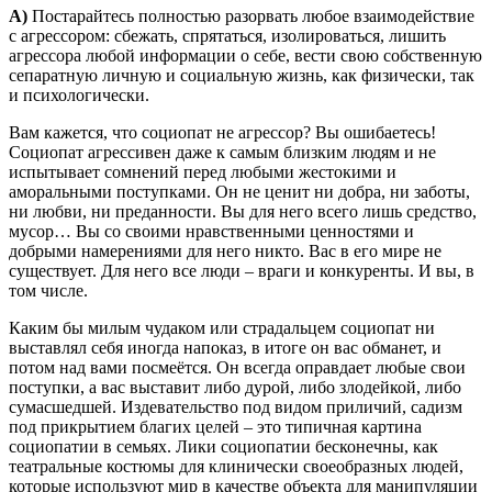
А)
Постарайтесь полностью разорвать любое взаимодействие
с агрессором: сбежать, спрятаться, изолироваться, лишить
агрессора любой информации о себе, вести свою собственную
сепаратную личную и социальную жизнь, как физически, так
и психологически.
Вам кажется, что социопат не агрессор? Вы ошибаетесь!
Социопат агрессивен даже к самым близким людям и не
испытывает сомнений перед любыми жестокими и
аморальными поступками. Он не ценит ни добра, ни заботы,
ни любви, ни преданности. Вы для него всего лишь средство,
мусор… Вы со своими нравственными ценностями и
добрыми намерениями для него никто. Вас в его мире не
существует. Для него все люди – враги и конкуренты. И вы, в
том числе.
Каким бы милым чудаком или страдальцем социопат ни
выставлял себя иногда напоказ, в итоге он вас обманет, и
потом над вами посмеётся. Он всегда оправдает любые свои
поступки, а вас выставит либо дурой, либо злодейкой, либо
сумасшедшей. Издевательство под видом приличий, садизм
под прикрытием благих целей – это типичная картина
социопатии в семьях. Лики социопатии бесконечны, как
театральные костюмы для клинически своеобразных людей,
которые используют мир в качестве объекта для манипуляции