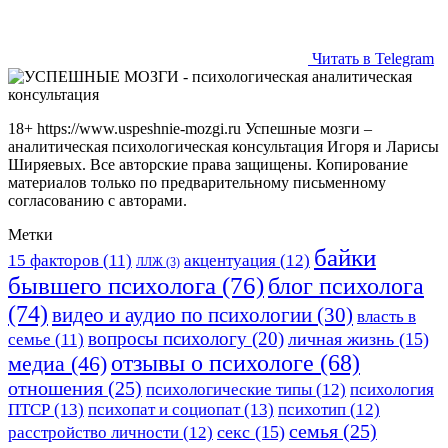
Читать в Telegram
18+ https://www.uspeshnie-mozgi.ru Успешные мозги –
аналитическая психологическая консультация Игоря и Ларисы
Ширяевых. Все авторские права защищены. Копирование
материалов только по предварительному письменному
согласованию с авторами.
Метки
байки
15 факторов
(11)
акцентуация
(12)
ЛЛЖ
(3)
бывшего психолога
(76)
блог психолога
(74)
видео и аудио по психологии
(30)
власть в
вопросы психологу
(20)
личная жизнь
(15)
семье
(11)
отзывы о психологе
(68)
медиа
(46)
отношения
(25)
психологические типы
(12)
психология
ПТСР
(13)
психопат и социопат
(13)
психотип
(12)
семья
(25)
секс
(15)
расстройство личности
(12)