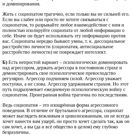
и доминирования.
Жить с социопатом трагично, если только вы не сильней его.
Если вы слабее или просто не хотите связываться с
социопатом, то разрывайте любое взаимодействие с ним и
полностью изолируйте социопата от любой информации о
себе. Иначе он будет использовать эту информацию против
вас. Социопаты нередко бывают умны, т. к. диссоциальное
расстройство личности (социопатия, антисоциальное
расстройство личности) не повреждает интеллект.
Б)
Есть непростой вариант – психологически доминировать
над агрессором, держать агрессора в постоянном страхе и
демонстрировать свое психологическое превосходство
регулярно. Агрессор подчиняем силой. Агрессор уважает
поступки, а не слова. Агрессор удерживаем страхом. Но этот
путь подразумевает ежедневную психологическую войну с
социопатом. Проигранная война трагична по последствиям.
Ведь социопатия – это изощрённая форма агрессивного
поведения. В отличие от брутального агрессора, социопат
может выглядеть вежливым и цивилизованным, он не всегда
хочет нанести вам ущерб, он просто хочет сделать так, как он
сам хочет, а вы (да и всё общество в целом) ему глубоко
безразличны.