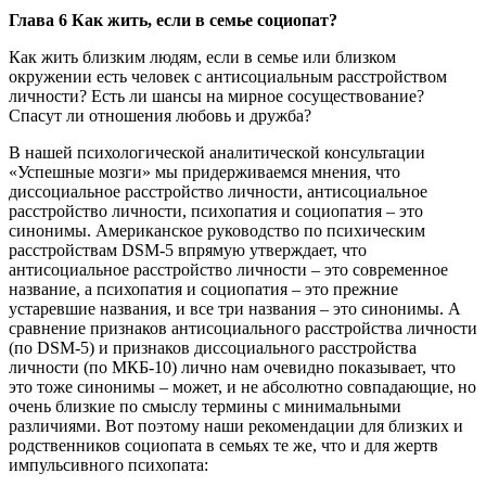
Глава 6 Как жить, если в семье социопат?
Как жить близким людям, если в семье или близком
окружении есть человек с антисоциальным расстройством
личности? Есть ли шансы на мирное сосуществование?
Спасут ли отношения любовь и дружба?
В нашей психологической аналитической консультации
«Успешные мозги» мы придерживаемся мнения, что
диссоциальное расстройство личности, антисоциальное
расстройство личности, психопатия и социопатия – это
синонимы. Американское руководство по психическим
расстройствам DSM-5 впрямую утверждает, что
антисоциальное расстройство личности – это современное
название, а психопатия и социопатия – это прежние
устаревшие названия, и все три названия – это синонимы. А
сравнение признаков антисоциального расстройства личности
(по DSM-5) и признаков диссоциального расстройства
личности (по МКБ-10) лично нам очевидно показывает, что
это тоже синонимы – может, и не абсолютно совпадающие, но
очень близкие по смыслу термины с минимальными
различиями. Вот поэтому наши рекомендации для близких и
родственников социопата в семьях те же, что и для жертв
импульсивного психопата: