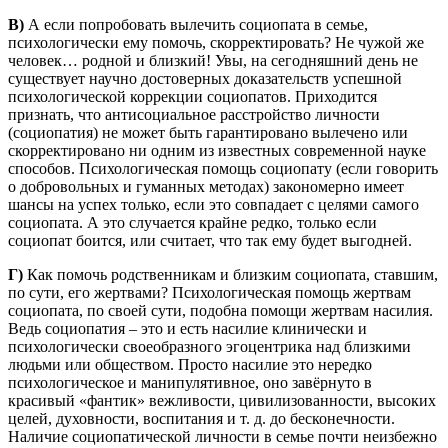
В)
А если попробовать вылечить социопата в семье,
психологически ему помочь, скорректировать? Не чужой же
человек… родной и близкий! Увы, на сегодняшний день не
существует научно достоверных доказательств успешной
психологической коррекции социопатов. Приходится
признать, что антисоциальное расстройство личности
(социопатия) не может быть гарантировано вылечено или
скорректировано ни одним из известных современной науке
способов. Психологическая помощь социопату (если говорить
о добровольных и гуманных методах) закономерно имеет
шансы на успех только, если это совпадает с целями самого
социопата. А это случается крайне редко, только если
социопат боится, или считает, что так ему будет выгодней.
Г)
Как помочь родственникам и близким социопата, ставшим,
по сути, его жертвами? Психологическая помощь жертвам
социопата, по своей сути, подобна помощи жертвам насилия.
Ведь социопатия – это и есть насилие клинически и
психологически своеобразного эгоцентрика над близкими
людьми или обществом. Просто насилие это нередко
психологическое и манипулятивное, оно завёрнуто в
красивый «фантик» вежливости, цивилизованности, высоких
целей, духовности, воспитания и т. д. до бесконечности.
Наличие социопатической личности в семье почти неизбежно