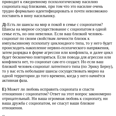
приводит к ежедневному психологическому насилию
социопата над близкими, при том что это насилие очень
трудно формально идентифицировать и почти невозможно
поставить в вину насильнику.
Д)
Есть ли шансы на мир и покой в семье с социопатом?
Шансы на мирное сосуществование с социопатом в одной
семье есть, но они невелики. Если ваш близкий человек-
социопат по своим свойствам личности близок к
импульсивному психопату циклоидного типа, то у него будет
происходить накопление нервно-психического напряжения,
затем разрядка в форме агрессии или конфликта, и далее цикл
будет бесконечно повторяться. Если повода для агрессии или
конфликта нет, то социопат сам его создаст. Но если ваш
близкий человек-социопат латентного типа (по Эрику Берну),
то у вас есть небольшие шансы сосуществовать мирно на
одной территории до того времени, когда у него начнётся
активная фаза.
Е)
Может ли любовь исправить социопата и спасти
отношения с социопатом? Ответ на этот вопрос закономерно
отрицательный. Ни ваша огромная любовь к социопату, ни
ваша дружба с социопатом, не спасут ваши близкие
отношения.