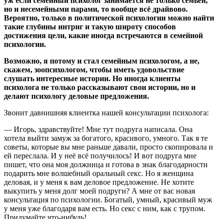
уж если семейный психолог занимается не только семьёй,
но и несемейными парами, то вообще всё драйвово.
Вероятно, только в политической психологии можно найти
такие глубины интриг и такую широту способов
достижения цели, какие иногда встречаются в семейной
психологии.
Возможно, я потому и стал семейным психологом, а не,
скажем, зоопсихологом, чтобы иметь удовольствие
слушать интересные истории. Но иногда клиенты
психолога не только рассказывают свои истории, но и
делают психологу деловые предложения.
Звонит давнишняя клиентка нашей консультации психолога:
— Игорь, здравствуйте! Мне тут подруга написала. Она
хотела выйти замуж за богатого, красивого, умного. Так я те
советы, которые вы мне раньше давали, просто скопировала и
ей переслала. И у неё всё получилось! И вот подруга мне
пишет, что она моя должница и готова в знак благодарности
подарить мне волшебный оральный секс. Но я женщина
деловая, и у меня к вам деловое предложение. Не хотите
выкупить у меня долг моей подруги? А мне от вас новая
консультация по психологии. Богатый, умный, красивый муж
у меня уже благодаря вам есть. Но секс с ним, как с трупом.
Придумайте что-нибудь!