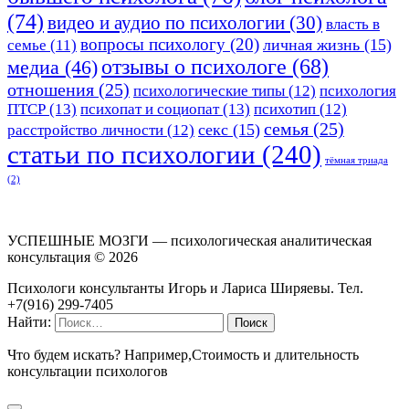
(74)
видео и аудио по психологии
(30)
власть в
вопросы психологу
(20)
личная жизнь
(15)
семье
(11)
отзывы о психологе
(68)
медиа
(46)
отношения
(25)
психологические типы
(12)
психология
ПТСР
(13)
психопат и социопат
(13)
психотип
(12)
семья
(25)
секс
(15)
расстройство личности
(12)
статьи по психологии
(240)
тёмная триада
(2)
УСПЕШНЫЕ МОЗГИ — психологическая аналитическая
консультация ©
2026
Психологи консультанты Игорь и Лариса Ширяевы. Тел.
+7(916) 299-7405
Найти:
Что будем искать? Например,
Стоимость и длительность
консультации психологов