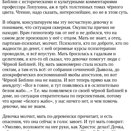
Библии с историческими и культурными комментариями
профессора Лопухина, аж в трёх толстенных томах чёрного
цвета. Чтение, надо сказать, интереснейшее, но не в этом суть.
В общем, консультируем мы эту несчастную девочку и
понимаем, что ситуация скверная. Окулисты причин не
находят. Врач гипнотизёр так от неё и не добился, что на
самом деле произошло у неё с отцом. Мать не знает, а отец,
партизан-психопат, молчит. Психологи, кто по доброте, кто по
жадности до денег, с ней огромные курсы психотерапии
проводили, и всё впустую. Мать бросилась к гадалкам и
целителям, и кто-то ей сказал, что девочке помогут люди с
Чёрной Библией. Ну, мать закономерно стала искать по
сектам, а там есть всё: от собрания сочинений Дьявола, до
апокрифических воспоминаний якобы апостолов, но вот
Чёрной Библии она не нашла. И вот теперь прямо как по
анекдоту: «Все в говне, и тут появляюсь я в ослепительно
белом жабо…» Т.е. мы появляемся со своей чёрной Библией в
доме, но ситуация отвратительна по перспективам, потому
что кроме «белого жабо», у нас ничего нет, и чем помочь
девочке, мы не знаем.
Девочка молчит, мать по-деревенски причитает, и есть
опасения, что она сейчас в голос завоет. И тут мать говорит:
«Умоляю, возложите на нее руки, как Христос делал! Дочка,