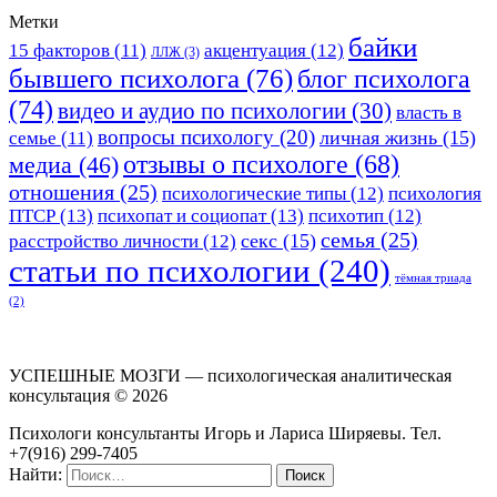
Метки
байки
15 факторов
(11)
акцентуация
(12)
ЛЛЖ
(3)
бывшего психолога
(76)
блог психолога
(74)
видео и аудио по психологии
(30)
власть в
вопросы психологу
(20)
личная жизнь
(15)
семье
(11)
отзывы о психологе
(68)
медиа
(46)
отношения
(25)
психологические типы
(12)
психология
ПТСР
(13)
психопат и социопат
(13)
психотип
(12)
семья
(25)
секс
(15)
расстройство личности
(12)
статьи по психологии
(240)
тёмная триада
(2)
УСПЕШНЫЕ МОЗГИ — психологическая аналитическая
консультация ©
2026
Психологи консультанты Игорь и Лариса Ширяевы. Тел.
+7(916) 299-7405
Найти: