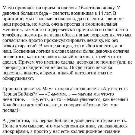
Мама приводит на прием психолога 16-летнюю дочку. У
девочки большая беда – слепота, возникшая в 14 лет. В
принципе, мы взрослые психологи, да и слепота – явно не
наш профиль, но мама, очень простая и эмоциональная
женщина, так чисто по-деревенски причитала и голосила по
телефону, несмотря на наши объективные возражения, что мы
согласились просто проконсультировать девочку, но без
всяких гарантий. В конце концов, это выбор клиента, а не
наш. Косвенная логика в словах мамы была: девочка ослепла
после того, как отец, алкогольный психопат, с ней что-то
сделал. Причем что именно сделал, девочка не помнит (или не
говорит), а свидетелей не было. После этого девочка
перестала видеть, а врачи никакой патологии глаз не
обнаруживают.
Приводят девочку. Мама с порога спрашивает: «А у вас есть
Чёрная Библия?» — «Э-м-ммм… — мычим мы что-то
невнятное. — Ну, есть, а что?» Мама улыбается, как веселый
Колобок из детской сказки, и говорит: «Это вас Бог мне
послал!»
А дело в том, что чёрная Библия в доме действительно есть.
Но не в том смысле, что мы чернокнижники, увлекающиеся
апокрифами, а просто у нас есть коллекционное издание