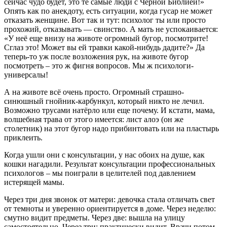
сейчас чудо будет, это те самые люди с Чёрной Библией!»
Опять как по анекдоту, есть ситуации, когда гусар не может
отказать женщине. Вот так и тут: психолог ты или просто
прохожий, отказывать — свинство. А мать не успокаивается:
«У неё еще внизу на животе огромный бугор, посмотрите!
Сглаз это! Может вы ей травки какой-нибудь дадите?» Да
теперь-то уж после возложения рук, на животе бугор
посмотреть – это ж фигня вопросов. Мы ж психологи-
универсалы!
А на животе всё очень просто. Огромный страшно-
синюшный гнойник-карбункул, который никто не лечил.
Возможно трусами натёрло или еще почему. И кстати, мама,
волшебная трава от этого имеется: лист алоэ (он же
столетник) на этот бугор надо прибинтовать или на пластырь
приклеить.
Когда ушли они с консультации, у нас обоих на душе, как
кошки нагадили. Результат консультации профессиональных
психологов – мы поиграли в целителей под давлением
истерящей мамы.
Через три дня звонок от матери: девочка стала отличать свет
от темноты и уверенно ориентируется в доме. Через неделю:
смутно видит предметы. Через две: вышла на улицу
самостоятельно. Через три: практически видит. Врачи потом