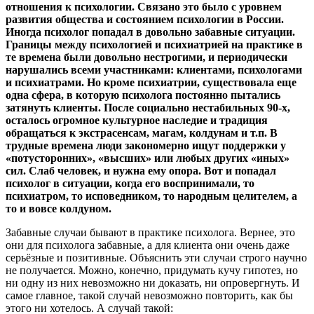
отношения к психологии. Связано это было с уровнем
развития общества и состоянием психологии в России.
Иногда психолог попадал в довольно забавные ситуации.
Границы между психологией и психиатрией на практике в
те времена были довольно нестрогими, и периодически
нарушались всеми участниками: клиентами, психологами
и психиатрами. Но кроме психиатрии, существовала еще
одна сфера, в которую психолога постоянно пытались
затянуть клиенты. После социально нестабильных 90-х,
осталось огромное культурное наследие и традиция
обращаться к экстрасенсам, магам, колдунам и т.п. В
трудные времена люди закономерно ищут поддержки у
«потусторонних», «высших» или любых других «иных»
сил. Слаб человек, и нужна ему опора. Вот и попадал
психолог в ситуации, когда его воспринимали, то
психиатром, то исповедником, то народным целителем, а
то и вовсе колдуном.
Забавные случаи бывают в практике психолога. Вернее, это
они для психолога забавные, а для клиента они очень даже
серьёзные и позитивные. Объяснить эти случаи строго научно
не получается. Можно, конечно, придумать кучу гипотез, но
ни одну из них невозможно ни доказать, ни опровергнуть. И
самое главное, такой случай невозможно повторить, как бы
этого ни хотелось. А случай такой: