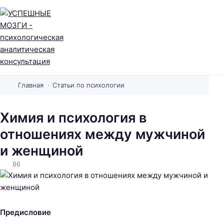
У
С
Главная
Статьи по психологии
П
Е
Химия и психология в
Ш
отношениях между мужчиной
Н
Ы
и женщиной
Е
86
М
О
З
Г
Предисловие
И