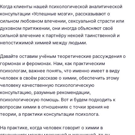
-
Когда клиенты нашей психологической аналитической
п
консультации «Успешные мозги», рассказывают о
с
сильном любовном влечении, сексуальной страсти или
и
духовном притяжении, они иногда объясняют своё
х
сильной влечение к партнёру некоей таинственной и
о
непостижимой химией между людьми.
л
о
Давайте оставим учёным теоретические рассуждения о
г
гормонах и феромонах. Нам, как практическим
и
психологам, важнее понять, что именно имеет в виду
ч
человек в своём рассказе о химии, обеспечить этому
е
человеку качественную психологическую
с
консультацию, разумные рекомендации,
к
психологическую помощь. Вот и будем подходить к
а
вопросам химии в отношениях с точки зрения не
я
теории, а практики консультации психолога.
а
н
На практике, когда человек говорит о химии в
а
отношениях между мужчиной и женщиной, то он