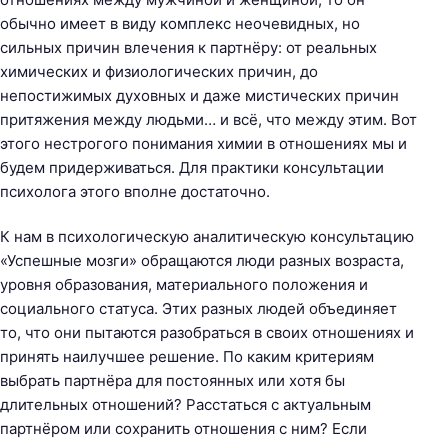
л
обычно имеет в виду комплекс неочевидных, но
и
сильных причин влечения к партнёру: от реальных
т
химических и физиологических причин, до
и
непостижимых духовных и даже мистических причин
ч
притяжения между людьми… и всё, что между этим. Вот
е
этого нестрогого понимания химии в отношениях мы и
с
будем придерживаться. Для практики консультации
к
психолога этого вполне достаточно.
а
я
К нам в психологическую аналитическую консультацию
к
«Успешные мозги» обращаются люди разных возраста,
о
уровня образования, материального положения и
н
социального статуса. Этих разных людей объединяет
с
то, что они пытаются разобраться в своих отношениях и
у
принять наилучшее решение. По каким критериям
л
выбрать партнёра для постоянных или хотя бы
ь
длительных отношений? Расстаться с актуальным
т
партнёром или сохранить отношения с ним? Если