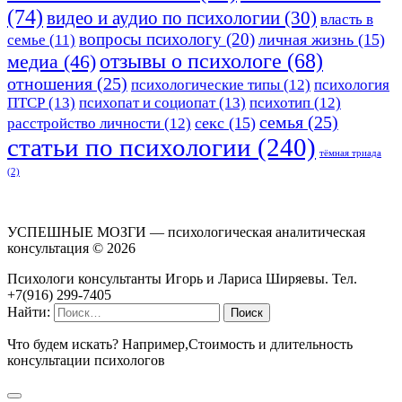
(74)
видео и аудио по психологии
(30)
власть в
вопросы психологу
(20)
личная жизнь
(15)
семье
(11)
отзывы о психологе
(68)
медиа
(46)
отношения
(25)
психологические типы
(12)
психология
ПТСР
(13)
психопат и социопат
(13)
психотип
(12)
семья
(25)
секс
(15)
расстройство личности
(12)
статьи по психологии
(240)
тёмная триада
(2)
УСПЕШНЫЕ МОЗГИ — психологическая аналитическая
консультация ©
2026
Психологи консультанты Игорь и Лариса Ширяевы. Тел.
+7(916) 299-7405
Найти:
Что будем искать? Например,
Стоимость и длительность
консультации психологов