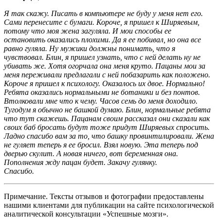
Я так скажу. Писать в компьютере не буду у меня нет его.
Сами перенесите с бумаги. Короче, я пришел к Ширяевым,
потому что моя жена загуляла. И мои способы ее
остановить оказались плохими. Да я ее побивал, но она все
равно гуляла. Ну мужики должны понимать, что я
чувствовал. Блин, я пришел узнать, что с ней делать ну не
убивать же. Хотя огорчала она меня круто. Пацаны мои за
меня переживали предлагали с ней побазарить как положено.
Короче я пришел к психологу. Оказалось их двое. Нормально!
Ребята оказались нормальными не ботаники и без понтов.
Втолковали мне что к чему. Часов семь до меня доходило.
Тугодум я обычно не башкой думаю. Блин, нормальные ребята
что тут скажешь. Пацанам своим рассказал они сказали как
своих баб бросать будут тоже придут Ширяевых спросить.
Ладно спасибо вам за то, что башку провинтилировали. Жена
не гуляет теперь я ее бросил. Взял новую. Эта теперь под
дверью скулит. А новая ничего, вот беременная она.
Пополнения жду пацан будет. Закачу гулянку.
Спасибо.
Примечание. Тексты отзывов и фотографии предоставлены
нашими клиентами для публикации на сайте психологической
аналитической консультации «Успешные мозги».