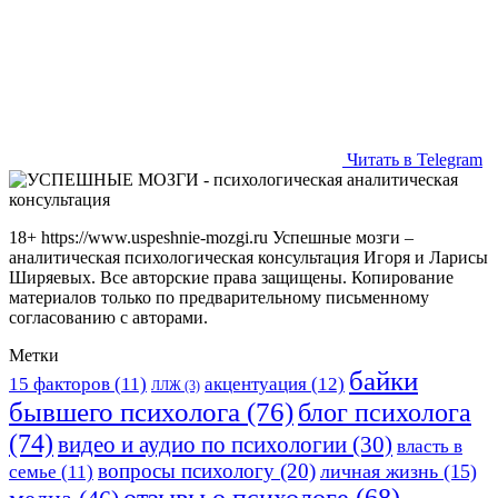
Читать в Telegram
18+ https://www.uspeshnie-mozgi.ru Успешные мозги –
аналитическая психологическая консультация Игоря и Ларисы
Ширяевых. Все авторские права защищены. Копирование
материалов только по предварительному письменному
согласованию с авторами.
Метки
байки
15 факторов
(11)
акцентуация
(12)
ЛЛЖ
(3)
бывшего психолога
(76)
блог психолога
(74)
видео и аудио по психологии
(30)
власть в
вопросы психологу
(20)
личная жизнь
(15)
семье
(11)
отзывы о психологе
(68)