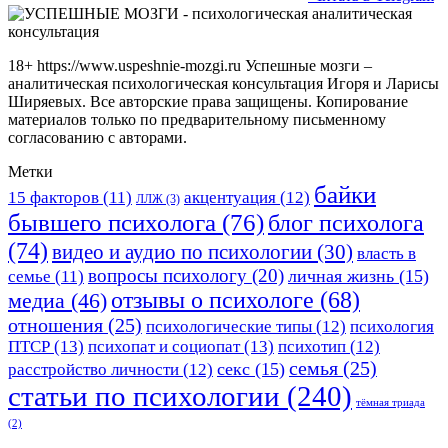
18+ https://www.uspeshnie-mozgi.ru Успешные мозги –
аналитическая психологическая консультация Игоря и Ларисы
Ширяевых. Все авторские права защищены. Копирование
материалов только по предварительному письменному
согласованию с авторами.
Метки
байки
15 факторов
(11)
акцентуация
(12)
ЛЛЖ
(3)
бывшего психолога
(76)
блог психолога
(74)
видео и аудио по психологии
(30)
власть в
вопросы психологу
(20)
личная жизнь
(15)
семье
(11)
отзывы о психологе
(68)
медиа
(46)
отношения
(25)
психологические типы
(12)
психология
ПТСР
(13)
психопат и социопат
(13)
психотип
(12)
семья
(25)
секс
(15)
расстройство личности
(12)
статьи по психологии
(240)
тёмная триада
(2)