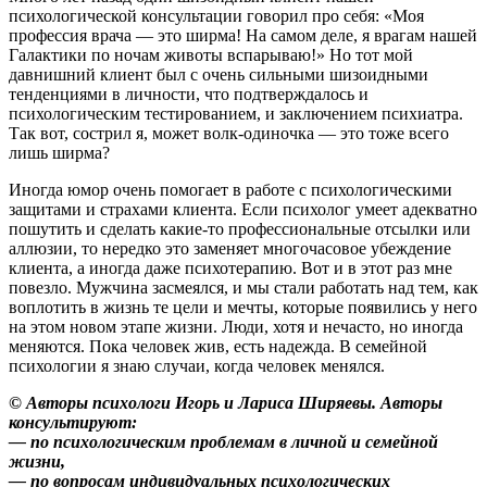
психологической консультации говорил про себя: «Моя
профессия врача — это ширма! На самом деле, я врагам нашей
Галактики по ночам животы вспарываю!» Но тот мой
давнишний клиент был с очень сильными шизоидными
тенденциями в личности, что подтверждалось и
психологическим тестированием, и заключением психиатра.
Так вот, сострил я, может волк-одиночка — это тоже всего
лишь ширма?
Иногда юмор очень помогает в работе с психологическими
защитами и страхами клиента. Если психолог умеет адекватно
пошутить и сделать какие-то профессиональные отсылки или
аллюзии, то нередко это заменяет многочасовое убеждение
клиента, а иногда даже психотерапию. Вот и в этот раз мне
повезло. Мужчина засмеялся, и мы стали работать над тем, как
воплотить в жизнь те цели и мечты, которые появились у него
на этом новом этапе жизни. Люди, хотя и нечасто, но иногда
меняются. Пока человек жив, есть надежда. В семейной
психологии я знаю случаи, когда человек менялся.
© Авторы психологи Игорь и Лариса Ширяевы. Авторы
консультируют:
— по психологическим проблемам в личной и семейной
жизни,
— по вопросам индивидуальных психологических