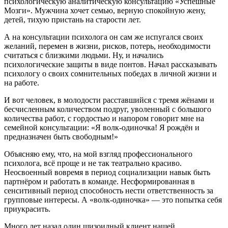
психологическую аналитическую консультацию «Успешные
Мозги». Мужчина хочет семью, верную спокойную жену,
детей, тихую пристань на старости лет.
А на консультации психолога он сам же испугался своих
желаний, перемен в жизни, рисков, потерь, необходимости
считаться с близкими людьми. Ну, и начались
психологические защиты в виде понтов. Начал рассказывать
психологу о своих сомнительных победах в личной жизни и
на работе.
И вот человек, в молодости расставшийся с тремя жёнами и
бесчисленным количеством подруг, уволенный с большого
количества работ, с гордостью и напором говорит мне на
семейной консультации: «Я волк-одиночка! Я рождён и
предназначен быть свободным!»
Объясняю ему, что, на мой взгляд профессионального
психолога, всё проще и не так театрально красиво.
Неосвоенный вовремя в период социализации навык быть
партнёром и работать в команде. Несформированная в
сенситивный период способность нести ответственность за
групповые интересы. А «волк-одиночка» — это попытка себя
приукрасить.
Много лет назад один шизоидный клиент нашей