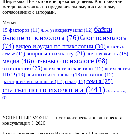
Ширяевых. Все авторские права защищены. Копирование
материалов только по предварительному письменному
согласованию с авторами.
Метки
байки
15 факторов
(11)
акцентуация
(12)
ЛЛЖ
(3)
бывшего психолога
(76)
блог психолога
(74)
видео и аудио по психологии
(30)
власть в
вопросы психологу
(21)
личная жизнь
(15)
семье
(11)
отзывы о психологе
(68)
медиа
(46)
отношения
(25)
психологические типы
(12)
психология
ПТСР
(13)
психопат и социопат
(13)
психотип
(12)
семья
(25)
секс
(15)
расстройство личности
(12)
статьи по психологии
(241)
тёмная триада
(2)
УСПЕШНЫЕ МОЗГИ — психологическая аналитическая
консультация ©
2026
Психологи консультанты Игорь и Лариса Ширяевы. Тел.