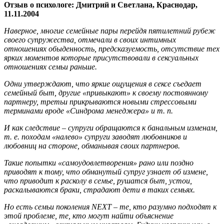
Отзыв о психологе: Дмитрий и Светлана, Краснодар,
11.11.2004
Наверное, многие семейные пары перейдя пятилетний рубеж
своего супружества, отмечали в своих интимных
отношениях обыденность, предсказуемость, отсутствие тех
ярких моментов которые присутствовали в сексуальных
отношениях семьи раньше.
Одни утверждают, что яркие ощущения в сексе съедает
семейный быт, другие «привыкают» к своему постоянному
партнеру, третьи прикрываются новыми стрессовыми
терминами вроде «Синдрома менеджера» и т. п.
И как следствие – супруги обращаются к банальным изменам,
т. е. походам «налево» супруги заводят любовников и
любовниц на стороне, обманывая своих партнеров.
Такие попытки «самоудовлетворения» рано или поздно
приводят к тому, что обманутый супруг узнает об измене,
что приводит к расколу в семье, рушатся быт, устои,
раскалываются браки, страдают дети в таких семьях.
Но есть семьи поколения NEXT – те, кто разумно подходят к
этой проблеме, те, кто могут найти объяснение