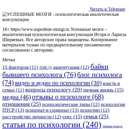
Читать в Telegram
18+ https://www.uspeshnie-mozgi.ru Успешные мозги –
аналитическая психологическая консультация Игоря и Ларисы
Ширяевых. Все авторские права защищены. Копирование
материалов только по предварительному письменному
согласованию с авторами.
Метки
байки
15 факторов
(11)
акцентуация
(12)
ЛЛЖ
(3)
бывшего психолога
(76)
блог психолога
(74)
видео и аудио по психологии
(30)
власть в
вопросы психологу
(20)
личная жизнь
(15)
семье
(11)
отзывы о психологе
(68)
медиа
(46)
отношения
(25)
психологические типы
(12)
психология
ПТСР
(13)
психопат и социопат
(13)
психотип
(12)
семья
(25)
секс
(15)
расстройство личности
(12)
статьи по психологии
(240)
тёмная триада