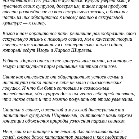
«охладевшим» сексуальным чувствам. Будучи уверенными, в
чувствах своих супругов, доверяя им, такие пары пробуют
внести разнообразие в свою сексуальную жизнь, и большая
часть из них обращаются к новому веянию в сексуальной
культуре — к свингу.
Когда к нам обращаются пары решившие разнообразить свою
сексуальную жизнь с помощью свинга, мы в качестве теории
советуем им ознакомиться с материалами этого сайта,
который ведут Игорь и Лариса Ширяевы.
Ребята здорово описали те краеугольные камни, на которые
могут наткнуться пары решившие заняться свингом.
Свинг как отклонение от общепринятых устоев семьи и
института брака таит в себе не мало психологических
ловушек. И что бы быть готовыми к возможным
последствиям, оба супруга должны четко себе представлять,
что такое свинг и что можно получить от этого увлечения.
Статьи о свинге, о женской и мужской бисексуальности
написанные супругами Ширяевыми, считаются нами верхом
концепции объяснения природы увлечения парами свингом.
Нет, свинг не панацея и не эликсир для разваливающихся
семей, скорее даже катализатор разрыва и как следствие