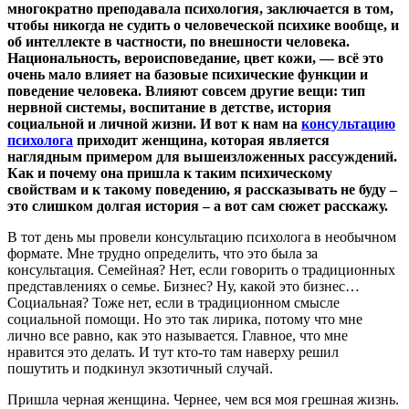
многократно преподавала психология, заключается в том,
чтобы никогда не судить о человеческой психике вообще, и
об интеллекте в частности, по внешности человека.
Национальность, вероисповедание, цвет кожи, — всё это
очень мало влияет на базовые психические функции и
поведение человека. Влияют совсем другие вещи: тип
нервной системы, воспитание в детстве, история
социальной и личной жизни. И вот к нам на
консультацию
психолога
приходит женщина, которая является
наглядным примером для вышеизложенных рассуждений.
Как и почему она пришла к таким психическому
свойствам и к такому поведению, я рассказывать не буду –
это слишком долгая история – а вот сам сюжет расскажу.
В тот день мы провели консультацию психолога в необычном
формате. Мне трудно определить, что это была за
консультация. Семейная? Нет, если говорить о традиционных
представлениях о семье. Бизнес? Ну, какой это бизнес…
Социальная? Тоже нет, если в традиционном смысле
социальной помощи. Но это так лирика, потому что мне
лично все равно, как это называется. Главное, что мне
нравится это делать. И тут кто-то там наверху решил
пошутить и подкинул экзотичный случай.
Пришла черная женщина. Чернее, чем вся моя грешная жизнь.