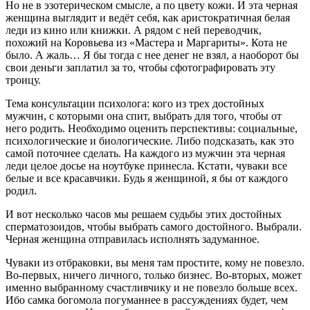
Но не в эзотерическом смысле, а по цвету кожи. И эта черная
женщина выглядит и ведёт себя, как аристократичная белая
леди из кино или книжки. А рядом с ней переводчик,
похожий на Коровьева из «Мастера и Маргариты». Кота не
было. А жаль… Я бы тогда с нее денег не взял, а наоборот бы
свои деньги заплатил за то, чтобы сфотографировать эту
троицу.
Тема консультации психолога: кого из трех достойных
мужчин, с которыми она спит, выбрать для того, чтобы от
него родить. Необходимо оценить перспективы: социальные,
психологические и биологические. Либо подсказать, как это
самой поточнее сделать. На каждого из мужчин эта черная
леди целое досье на ноутбуке принесла. Кстати, чуваки все
белые и все красавчики. Будь я женщиной, я бы от каждого
родил.
И вот несколько часов мы решаем судьбы этих достойных
сперматозоидов, чтобы выбрать самого достойного. Выбрали.
Черная женщина отправилась исполнять задуманное.
Чуваки из отбраковки, вы меня там простите, кому не повезло.
Во-первых, ничего личного, только бизнес. Во-вторых, может
именно выбранному счастливчику и не повезло больше всех.
Ибо самка богомола погуманнее в рассуждениях будет, чем