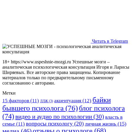
Читать в Telegram
18+ https://www.uspeshnie-mozgi.ru Успешные мозги –
аналитическая психологическая консультация Игоря и Ларисы
Ширяевых. Все авторские права защищены. Копирование
материалов только по предварительному письменному
согласованию с авторами.
Метки
байки
15 факторов
(11)
акцентуация
(12)
ЛЛЖ
(3)
бывшего психолога
(76)
блог психолога
(74)
видео и аудио по психологии
(30)
власть в
вопросы психологу
(20)
личная жизнь
(15)
семье
(11)
отзывы о психологе
(68)
медиа
(46)