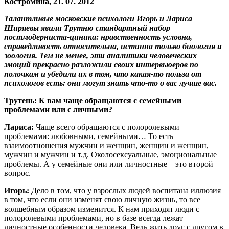
Костромина, 21. 07. 2012
Талантливые московские психологи Игорь и Лариса
Ширяевы явили Трутню стандартный набор
постмодерниста-циника: нравственность условна,
справедливость относительна, истинна только биология и
зоология. Тем не менее, эти аналитики человеческих
эмоций прекрасно разложили своих интервьюеров по
полочкам и убедили их в том, что какая-то польза от
психологов есть: они могут знать что-то о вас лучше вас.
Трутень: К вам чаще обращаются с семейными
проблемами или c личными?
Лариса:
Чаще всего обращаются с полоролевыми
проблемами: любовными, семейными… То есть
взаимоотношения мужчин и женщин, женщин и женщин,
мужчин и мужчин и т.д. Околосексуальные, эмоциональные
проблемы. А у семейные они или личностные – это второй
вопрос.
Игорь:
Дело в том, что у взрослых людей воспитана иллюзия
в том, что если они изменят свою личную жизнь, то все
волшебным образом изменится. К нам приходят люди с
полоролевыми проблемами, но в базе всегда лежат
личностные особенности человека. Ведь жить друг с другом в