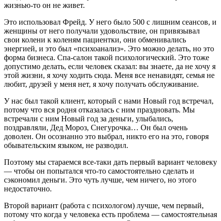
жизнью-то он не живет.
Это использовал Фрейд. У него было 500 с лишним сеансов, и
женщины от него получали удовольствие, он привязывал
свои колени к коленям пациентки, они обменивались
энергией, и это был «психоанализ». Это можно делать, но это
форма бизнеса. Спа-салон такой психологический. Это тоже
допустимо делать, если человек сказал: вы знаете, да не хочу я
этой жизни, я хочу ходить сюда. Меня все ненавидят, семья не
любит, друзей у меня нет, я хочу получать обслуживание.
У нас был такой клиент, который с нами Новый год встречал,
потому что вся родня отказалась с ним праздновать. Мы
встречали с ним Новый год за деньги, улыбались,
поздравляли, Дед Мороз, Снегурочка… Он был очень
доволен. Он осознанно это выбрал, никто его на это, говоря
обывательским языком, не разводил.
Поэтому мы стараемся все-таки дать первый вариант человеку
— чтобы он попытался что-то самостоятельно сделать и
сэкономил деньги. Это чуть лучше, чем ничего, но этого
недостаточно.
Второй вариант (работа с психологом) лучше, чем первый,
потому что когда у человека есть проблема — самостоятельная