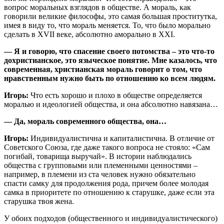
вопрос моральных взглядов в обществе. А мораль, как
говорили великие философы, это самая большая проститутка,
имея в виду то, что мораль меняется. То, что было морально
сделать в XVII веке, абсолютно аморально в XXI.
— Я и говорю, что спасение своего потомства – это что-то
дохристианское, это языческое понятие. Мне казалось, что
современная, христианская мораль говорит о том, что
нравственным нужно быть по отношению ко всем людям.
Игорь:
Что есть хорошо и плохо в обществе определяется
моралью и идеологией общества, и она абсолютно навязана…
— Да, мораль современного общества, она…
Игорь:
Индивидуалистична и капиталистична. В отличие от
Советского Союза, где даже такого вопроса не стояло: «Сам
погибай, товарища выручай». В истории наблюдались
общества с групповыми или племенными ценностями –
например, в племени из ста человек нужно обязательно
спасти самку для продолжения рода, причем более молодая
самка в приоритете по отношению к старушке, даже если эта
старушка твоя жена.
У обоих подходов (общественного и индивидуалистического)