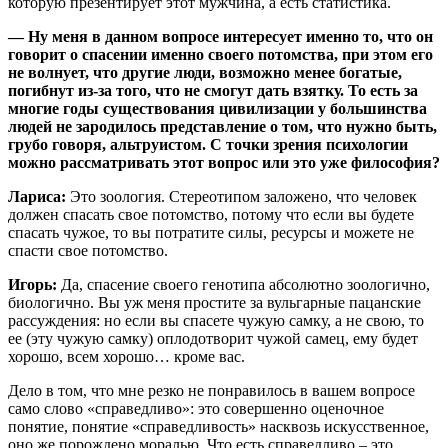
которую презентирует этот мужчина, а есть статистика.
— Ну меня в данном вопросе интересует именно то, что он
говорит о спасении именно своего потомства, при этом его
не волнует, что другие люди, возможно менее богатые,
погибнут из-за того, что не смогут дать взятку. То есть за
многие годы существования цивилизации у большинства
людей не зародилось представление о том, что нужно быть,
грубо говоря, альтруистом. С точки зрения психологии
можно рассматривать этот вопрос или это уже философия?
Лариса:
Это зоология. Стереотипом заложено, что человек
должен спасать свое потомство, потому что если вы будете
спасать чужое, то вы потратите силы, ресурсы и можете не
спасти свое потомство.
Игорь:
Да, спасение своего генотипа абсолютно зоологично,
биологично. Вы уж меня простите за вульгарные пацанские
рассуждения: но если вы спасете чужую самку, а не свою, то
ее (эту чужую самку) оплодотворит чужой самец, ему будет
хорошо, всем хорошо… кроме вас.
Дело в том, что мне резко не понравилось в вашем вопросе
само слово «справедливо»: это совершенно оценочное
понятие, понятие «справедливость» насквозь искусственное,
оно же порождено моралью. Что есть справедливо – это