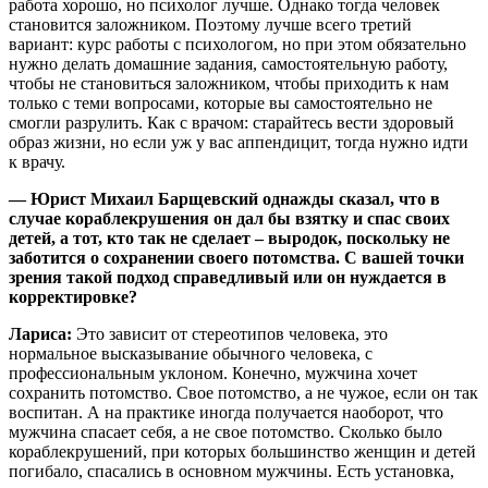
работа хорошо, но психолог лучше. Однако тогда человек
становится заложником. Поэтому лучше всего третий
вариант: курс работы с психологом, но при этом обязательно
нужно делать домашние задания, самостоятельную работу,
чтобы не становиться заложником, чтобы приходить к нам
только с теми вопросами, которые вы самостоятельно не
смогли разрулить. Как с врачом: старайтесь вести здоровый
образ жизни, но если уж у вас аппендицит, тогда нужно идти
к врачу.
— Юрист Михаил Барщевский однажды сказал, что в
случае кораблекрушения он дал бы взятку и спас своих
детей, а тот, кто так не сделает – выродок, поскольку не
заботится о сохранении своего потомства. С вашей точки
зрения такой подход справедливый или он нуждается в
корректировке?
Лариса:
Это зависит от стереотипов человека, это
нормальное высказывание обычного человека, с
профессиональным уклоном. Конечно, мужчина хочет
сохранить потомство. Свое потомство, а не чужое, если он так
воспитан. А на практике иногда получается наоборот, что
мужчина спасает себя, а не свое потомство. Сколько было
кораблекрушений, при которых большинство женщин и детей
погибало, спасались в основном мужчины. Есть установка,