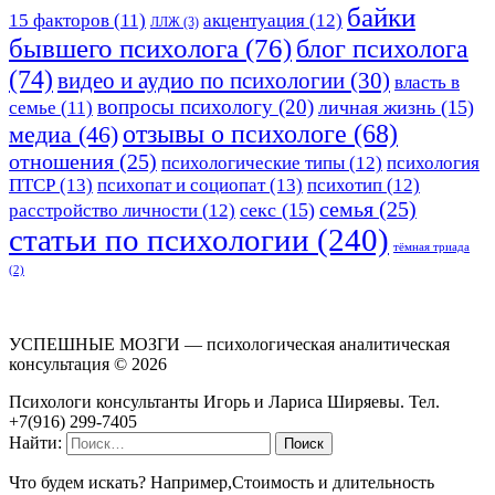
байки
15 факторов
(11)
акцентуация
(12)
ЛЛЖ
(3)
бывшего психолога
(76)
блог психолога
(74)
видео и аудио по психологии
(30)
власть в
вопросы психологу
(20)
личная жизнь
(15)
семье
(11)
отзывы о психологе
(68)
медиа
(46)
отношения
(25)
психологические типы
(12)
психология
ПТСР
(13)
психопат и социопат
(13)
психотип
(12)
семья
(25)
секс
(15)
расстройство личности
(12)
статьи по психологии
(240)
тёмная триада
(2)
УСПЕШНЫЕ МОЗГИ — психологическая аналитическая
консультация ©
2026
Психологи консультанты Игорь и Лариса Ширяевы. Тел.
+7(916) 299-7405
Найти:
Что будем искать? Например,
Стоимость и длительность