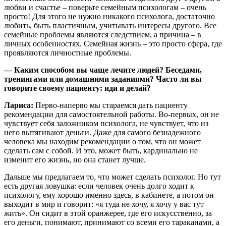
любви и счастье – поверьте семейным психологам – очень
просто! Для этого не нужно никакого психолога, достаточно
любить, быть пластичным, учитывать интересы другого. Все
семейные проблемы являются следствием, а причина – в
личных особенностях. Семейная жизнь – это просто сфера, где
проявляются личностные проблемы.
— Каким способом вы чаще лечите людей? Беседами,
тренингами или домашними заданиями? Часто ли вы
говорите своему пациенту: иди и делай?
Лариса:
Перво-наперво мы стараемся дать пациенту
рекомендации для самостоятельной работы. Во-первых, он не
чувствует себя заложником психолога, не чувствует, что из
него вытягивают деньги. Даже для самого безнадежного
человека мы находим рекомендации о том, что он может
сделать сам с собой. И это, может быть, кардинально не
изменит его жизнь, но она станет лучше.
Дальше мы предлагаем то, что может сделать психолог. Но тут
есть другая ловушка: если человек очень долго ходит к
психологу, ему хорошо именно здесь, в кабинете, а потом он
выходит в мир и говорит: «я туда не хочу, я хочу у вас тут
жить». Он сидит в этой оранжерее, где его искусственно, за
его деньги, понимают, принимают со всеми его тараканами, а