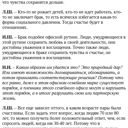
что чувства сохранятся дольше.
Л.Ш.
– Кто-то не рожает детей, кто-то не идет работать, кто-
то не заключает брак, то есть всячески избегается какая-то
форма социального давления. Тогда счастье будет в
отношениях.
И.Ш.
– Брак подобен офисной рутине. Люди, умудряющиеся в
этой рутине сохранить любовь к своей деятельности, они
достойны уважения и восхищения. Точно также люди,
умудряющиеся в браке сохранить чувства и счастье, он
достойны уважения и восхищения.
И.И.
–
Каким образом им удается это? Это природный дар?
Или имеют возможность договариваться, обговаривать, а
потом принимать соответствующие решения? Потому что
все равно, даже в этом офисном семейном мирке существует
порядок, а пленники этого семейного офиса могут и нарушать
этот порядок, а в итоге разрушить свою или партнерскую
жизнь.
Л.Ш.
– Все еще зависит оттого, в каком возрасте пары были
счастливы. Если задать этот вопрос, когда людям 70 или 80
лет, то можно получить более положительный ответ, чем, если
спросить людей, когда им 30-40 лет. Потому что в