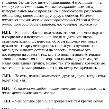
внимание без улыбок, теплой интонации. А в остатке – те,
кто сумел восстановить теплые эмоциональные связи,
которые в том числе проявлялись в способности разрядить
обстановку, относиться друг другу с юмором. Не знаю,
насколько это возможно после проживания 20 лет в браке
относится друг другу с юмором, но, наверное, возможно.
И.Ш.
– Конечно. Насчет подсчетов, это считали многократно
и социологи и психологи, и выводили даты кризисов
семейной жизни. Обычно мы об этом вспоминаем, когда
нужно что-то аргументировать то, что уже случилось или
очевидно. Давайте оставим на совести насколько это
достоверно на совести тех, кто это подсчитывал. А теплые
эмоциональные связи и юмор, они нужны, ведь семья, это
малая социальная группа, можно так это назвать: совместные
деятельность, эмоциональные связи, юмор ее скрепляют.
Л.Ш.
– То есть, нужна зависимость друг от друга, тогда семья
будет крепкая.
И.И.
–
Зависимость любая: психологическая, эмоциональная и
даже финансовая зависимость!
Л.Ш.
– Чем больше сфер она перекрывает, тем крепче семья.