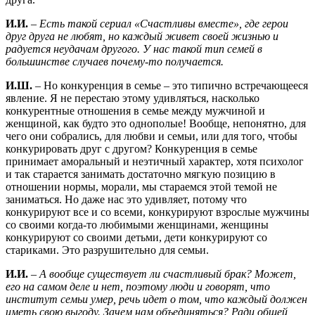
И.И.
–
Есть такой сериал «Счастливы вместе», где герои
друг друга не любят, но каждый живет своей жизнью и
радуется неудачам другого. У нас такой тип семей в
большинстве случаев почему-то получается.
И.Ш.
– Но конкуренция в семье – это типично встречающееся
явление. Я не перестаю этому удивляться, насколько
конкурентные отношения в семье между мужчиной и
женщиной, как будто это однополые! Вообще, непонятно, для
чего они собрались, для любви и семьи, или для того, чтобы
конкурировать друг с другом? Конкуренция в семье
принимает аморальный и неэтичный характер, хотя психолог
и так старается занимать достаточно мягкую позицию в
отношении нормы, морали, мы стараемся этой темой не
заниматься. Но даже нас это удивляет, потому что
конкурируют все и со всеми, конкурируют взрослые мужчины
со своими когда-то любимыми женщинами, женщины
конкурируют со своими детьми, дети конкурируют со
стариками. Это разрушительно для семьи.
И.И.
– А вообще существует ли счастливый брак? Может,
его на самом деле и нет, поэтому люди и говорят, что
институт семьи умер, речь идет о том, что каждый должен
иметь свою выгоду. Зачем нам объединяться? Ради общей