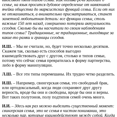
семье, на язык просится дубовое определение от навязчивой
ячейки общества до марксистских функций семьи. Если от них
не отмахиваться, а внимательно присматриваться, станет
заметной любопытная деталь: все функции семьи, столь
важные 150 лет назад, совершенно потеряли актуальность
сегодня. Сколько бы вы насчитали по своим наблюдениям
типов семьи? Традиционные, не традиционные, выходящие за
какие-то рамки и границы сегодня.
И.Ш.
– Мы не считали, но, будет точно несколько десятков.
Скажем так, сколько есть способов выгодно
взаимодействовать друг с другом, столько и типов семьи,
потому что сейчас семья превратилась в форму партнерства,
либо в форму манипуляции.
Л.Ш.
– Все эти типы перемешаны. Их трудно четко разделить.
И.Ш.
– Например, свингерская семья, это свободный брак,
или ортодоксальный, когда люди сохраняют друг другу
верность, вроде бы они и свободны, вроде бы они и верны.
Вот таких полутонов, полу подтипов семей очень много.
И.И.
– Здесь как раз можно выделить существенный момент:
свингерская семья, это не семья в чистом понимании, это
несколько пар, которые взаимодействуют между собой. Когда