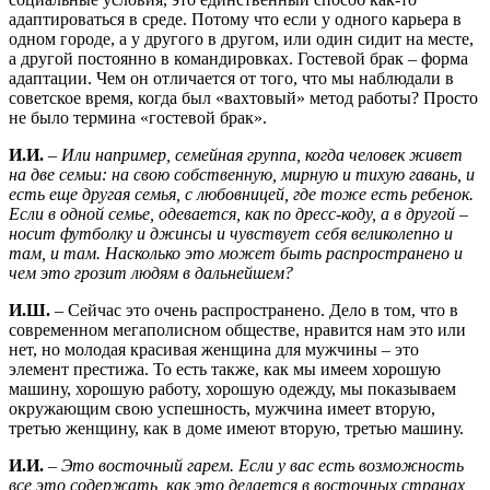
адаптироваться в среде. Потому что если у одного карьера в
одном городе, а у другого в другом, или один сидит на месте,
а другой постоянно в командировках. Гостевой брак – форма
адаптации. Чем он отличается от того, что мы наблюдали в
советское время, когда был «вахтовый» метод работы? Просто
не было термина «гостевой брак».
И.И.
–
Или например, семейная группа, когда человек живет
на две семьи: на свою собственную, мирную и тихую гавань, и
есть еще другая семья, с любовницей, где тоже есть ребенок.
Если в одной семье, одевается, как по дресс-коду, а в другой –
носит футболку и джинсы и чувствует себя великолепно и
там, и там. Насколько это может быть распространено и
чем это грозит людям в дальнейшем?
И.Ш.
– Сейчас это очень распространено. Дело в том, что в
современном мегаполисном обществе, нравится нам это или
нет, но молодая красивая женщина для мужчины – это
элемент престижа. То есть также, как мы имеем хорошую
машину, хорошую работу, хорошую одежду, мы показываем
окружающим свою успешность, мужчина имеет вторую,
третью женщину, как в доме имеют вторую, третью машину.
И.И.
–
Это восточный гарем. Если у вас есть возможность
все это содержать, как это делается в восточных странах,