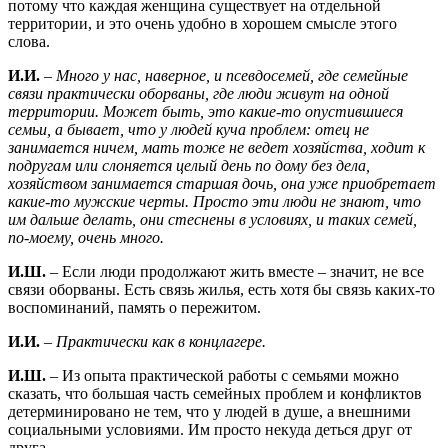
потому что каждая женщина существует на отдельной
территории, и это очень удобно в хорошем смысле этого
слова.
И.И.
–
Много у нас, наверное, и псевдосемей, где семейные
связи практически оборваны, где люди живут на одной
территории. Может быть, это какие-то опустившиеся
семьи, а бывает, что у людей куча проблем: отец не
занимается ничем, мать тоже не ведет хозяйства, ходит к
подругам или слоняется целый день по дому без дела,
хозяйством занимается старшая дочь, она уже приобретает
какие-то мужские черты. Просто эти люди не знают, что
им дальше делать, они стеснены в условиях, и таких семей,
по-моему, очень много.
И.Ш.
– Если люди продолжают жить вместе – значит, не все
связи оборваны. Есть связь жилья, есть хотя бы связь каких-то
воспоминаний, память о пережитом.
И.И.
–
Практически как в концлагере.
И.Ш.
– Из опыта практической работы с семьями можно
сказать, что большая часть семейных проблем и конфликтов
детерминировано не тем, что у людей в душе, а внешними
социальными условиями. Им просто некуда деться друг от
друга.