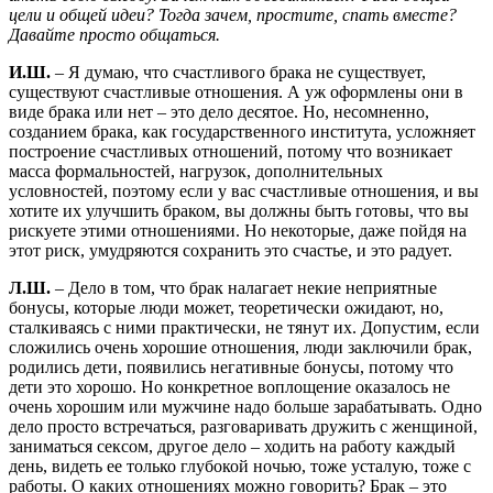
цели и общей идеи? Тогда зачем, простите, спать вместе?
Давайте просто общаться.
И.Ш.
– Я думаю, что счастливого брака не существует,
существуют счастливые отношения. А уж оформлены они в
виде брака или нет – это дело десятое. Но, несомненно,
созданием брака, как государственного института, усложняет
построение счастливых отношений, потому что возникает
масса формальностей, нагрузок, дополнительных
условностей, поэтому если у вас счастливые отношения, и вы
хотите их улучшить браком, вы должны быть готовы, что вы
рискуете этими отношениями. Но некоторые, даже пойдя на
этот риск, умудряются сохранить это счастье, и это радует.
Л.Ш.
– Дело в том, что брак налагает некие неприятные
бонусы, которые люди может, теоретически ожидают, но,
сталкиваясь с ними практически, не тянут их. Допустим, если
сложились очень хорошие отношения, люди заключили брак,
родились дети, появились негативные бонусы, потому что
дети это хорошо. Но конкретное воплощение оказалось не
очень хорошим или мужчине надо больше зарабатывать. Одно
дело просто встречаться, разговаривать дружить с женщиной,
заниматься сексом, другое дело – ходить на работу каждый
день, видеть ее только глубокой ночью, тоже усталую, тоже с
работы. О каких отношениях можно говорить? Брак – это