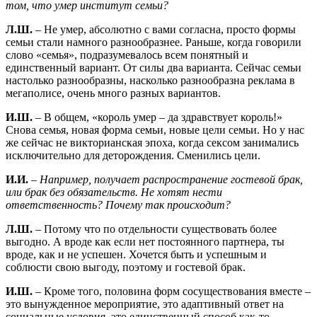
том, что умер институт семьи?
Л.Ш.
– Не умер, абсолютно с вами согласна, просто формы
семьи стали намного разнообразнее. Раньше, когда говорили
слово «семья», подразумевалось всем понятный и
единственный вариант. От силы два варианта. Сейчас семьи
настолько разнообразны, насколько разнообразна реклама в
мегаполисе, очень много разных вариантов.
И.Ш.
– В общем, «король умер – да здравствует король!»
Снова семья, новая форма семьи, новые цели семьи. Но у нас
же сейчас не викторианская эпоха, когда сексом занимались
исключительно для деторождения. Сменились цели.
И.И.
–
Например, получает распространение гостевой брак,
или брак без обязательств. Не хотят нести
ответственность? Почему так происходит?
Л.Ш.
– Потому что по отдельности существовать более
выгодно. А вроде как если нет постоянного партнера, ты
вроде, как и не успешен. Хочется быть и успешным и
соблюсти свою выгоду, поэтому и гостевой брак.
И.Ш.
– Кроме того, половина форм сосуществования вместе –
это вынужденное мероприятие, это адаптивный ответ на
социальные условия, это единственный способ как-то