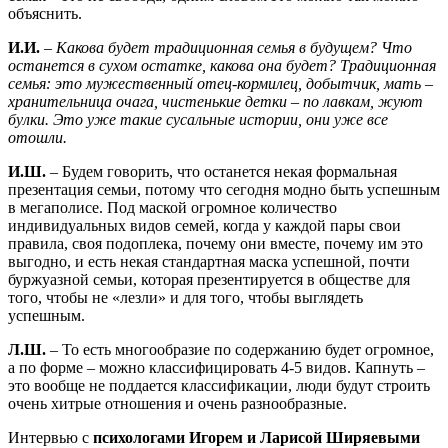
объяснить.
И.И.
–
Какова будет традиционная семья в будущем? Что
останется в сухом остатке, какова она будет? Традиционная
семья: это мужественный отец-кормилец, добытчик, мать –
хранительница очага, чистенькие детки – по лавкам, жуют
булки. Это уже такие сусальные истории, они уже все
отошли.
И.Ш.
– Будем говорить, что останется некая формальная
презентация семьи, потому что сегодня модно быть успешным
в мегаполисе. Под маской огромное количество
индивидуальных видов семей, когда у каждой пары свои
правила, своя подоплека, почему они вместе, почему им это
выгодно, и есть некая стандартная маска успешной, почти
буржуазной семьи, которая презентируется в обществе для
того, чтобы не «лезли» и для того, чтобы выглядеть
успешным.
Л.Ш.
– То есть многообразие по содержанию будет огромное,
а по форме – можно классифицировать 4-5 видов. Капнуть –
это вообще не поддается классификации, люди будут строить
очень хитрые отношения и очень разнообразные.
Интервью с
психологами Игорем и Ларисой Ширяевыми