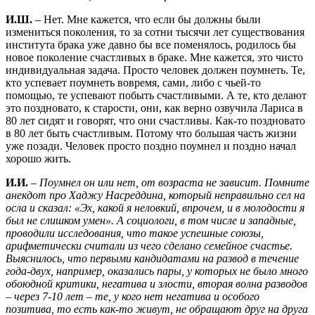
И.Ш.
– Нет. Мне кажется, что если бы должны были
измениться поколения, то за сотни тысячи лет существования
института брака уже давно бы все поменялось, родилось бы
новое поколение счастливых в браке. Мне кажется, это чисто
индивидуальная задача. Просто человек должен поумнеть. Те,
кто успевает поумнеть вовремя, сами, либо с чьей-то
помощью, те успевают побыть счастливыми. А те, кто делают
это поздновато, к старости, они, как верно озвучила Лариса в
80 лет сидят и говорят, что они счастливы. Как-то поздновато
в 80 лет быть счастливым. Потому что большая часть жизни
уже позади. Человек просто поздно поумнел и поздно начал
хорошо жить.
И.И.
–
Поумнел он или нет, от возраста не зависит. Помните
анекдот про Хаджу Насреддина, который неправильно сел на
осла и сказал: «Эх, какой я неловкий, впрочем, и в молодости я
был не слишком умен». А социологи, в том числе и западные,
проводили исследования, что такое успешные союзы,
арифметически считали из чего сделано семейное счастье.
Выяснилось, что первыми кандидатами на развод в течение
года-двух, например, оказались пары, у которых не было много
обоюдной критики, негатива и злости, вторая волна разводов
– через 7-10 лет – те, у кого нет негатива и особого
позитива, то есть как-то живут, не обращают друг на друга