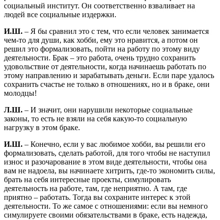
социальный институт. Он соответственно взваливает на
людей все социальные издержки.
И.Ш.
– Я бы сравнил это с тем, что если человек занимается
чем-то для души, как хобби, ему это нравится, а потом он
решил это формализовать, пойти на работу по этому виду
деятельности. Брак – это работа, очень трудно сохранить
удовольствие от деятельности, когда начинаешь работать по
этому направлению и зарабатывать деньги. Если паре удалось
сохранить счастье не только в отношениях, но и в браке, они
молодцы!
Л.Ш.
– И значит, они нарушили некоторые социальные
законы, то есть не взяли на себя какую-то социальную
нагрузку в этом браке.
И.Ш.
– Конечно, если у вас любимое хобби, вы решили его
формализовать, сделать работой, для того чтобы не наступил
износ и разочарование в этом виде деятельности, чтобы она
вам не надоела, вы начинаете хитрить, где-то экономить силы,
брать на себя интересные проекты, симулировать
деятельность на работе, там, где неприятно. А там, где
приятно – работать. Тогда вы сохраните интерес к этой
деятельности. То же самое с отношениями: если вы немного
симулируете своими обязательствами в браке, есть надежда,