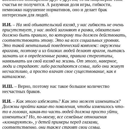
счастья не получится. А разумная доля игры, гибкости,
немножко нарушение нормативов, оно и делает брак
интересным для людей.
И.И.
–
На мой обывательский взгляд, у нас гибкость не очень
присутствует, у нас людей загоняют в рамки, обязательно
должно быть правило, по которому ты должен действовать,
соответствовать этому. Это на всех социальных уровнях.
Это такой ментальный поведенческий комплекс: окружены
врагами, поэтому и из близких людей делают врагов, пытаясь
загнать их в определенные рамки, правила стереотипы,
навязывать им свой взгляд на жизнь. От этого, наверное,
люди и страдают: либо распадаются семьи, либо они живут
несчастливо, а просто влачат свое существование, как в
каталажке.
И.Ш.
– Верно, поэтому нас такое большое количество
несчастных браков.
И.И.
–
Как этого избежать? Как это может измениться?
Должны пройти какие-то поколения, чтобы изменилось что-
то в головах, какая-то часть людей должна просто уйти,
измениться? Но, по-моему, все семейные отношения
«клонируются», у детей примеры перед глазами,
соответственно, они также строят свои семьи.