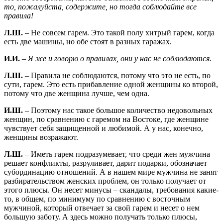
то, пожалуйста, содержите, но тогда соблюдайте все
правила!
Л.Ш.
– Не совсем гарем. Это такой полу хитрый гарем, когда
есть две машины, но обе стоят в разных гаражах.
И.И.
– Я же и говорю о правилах, они у нас не соблюдаются.
Л.Ш.
– Правила не соблюдаются, потому что это не есть, по
сути, гарем. Это есть прибавление одной женщины ко второй,
потому что две женщина лучше, чем одна.
И.Ш.
– Поэтому нас такое большое количество недовольных
женщин, по сравнению с гаремом на Востоке, где женщине
чувствует себя защищенной и любимой. А у нас, конечно,
женщины возражают.
Л.Ш.
– Иметь гарем подразумевает, что среди жен мужчина
решает конфликты, разруливает, дарит подарки, обозначает
субординацию отношений. А в нашем мире мужчина не занят
разбирательством женских проблем, он только получает от
этого плюсы. Он несет минусы – скандалы, требования какие-
то, в общем, по минимуму по сравнению с восточным
мужчиной, который отвечает за свой гарем и несет о нем
большую заботу. А здесь можно получать только плюсы,