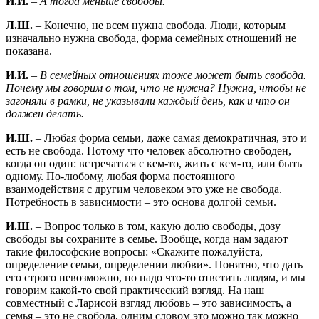
И.И.
–
А тогда меньше свободы.
Л.Ш.
– Конечно, не всем нужна свобода. Люди, которым
изначально нужна свобода, форма семейных отношений не
показана.
И.И.
–
В семейных отношениях тоже может быть свобода.
Почему мы говорим о том, что не нужна? Нужна, чтобы не
загоняли в рамки, не указывали каждый день, как и что он
должен делать.
И.Ш.
– Любая форма семьи, даже самая демократичная, это и
есть не свобода. Потому что человек абсолютно свободен,
когда он один: встречаться с кем-то, жить с кем-то, или быть
одному. По-любому, любая форма постоянного
взаимодействия с другим человеком это уже не свобода.
Потребность в зависимости – это основа долгой семьи.
И.Ш.
– Вопрос только в том, какую долю свободы, дозу
свободы вы сохраните в семье. Вообще, когда нам задают
такие философские вопросы: «Скажите пожалуйста,
определение семьи, определении любви». Понятно, что дать
его строго невозможно, но надо что-то ответить людям, и мы
говорим какой-то свой практический взгляд. На наш
совместный с Ларисой взгляд любовь – это зависимость, а
семья – это не свобода, одним словом это можно так можно