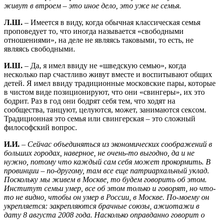
живут в втроем – это иное дело, это уже не семья.
Л.Ш.
– Имеется в виду, когда обычная классическая семья
проповедует то, что иногда называется «свободными
отношениями», на деле не являясь таковыми, то есть, не
являясь свободными.
И.Ш.
– Да, я имел ввиду не «шведскую семью», когда
несколько пар счастливо живут вместе и воспитывают общих
детей. Я имел ввиду традиционные московские пары, которые
в чистом виде позиционируют, что они «свингеры», их это
бодрит. Раз в год они бодрят себя тем, что ходят на
сообщества, танцуют, целуются, может, занимаются сексом.
Традиционная это семья или свингерская – это сложный
философский вопрос.
И.И.
–
Сейчас объединяться из экономических соображений в
больших городах, наверное, не очень-то выгодно, да и не
нужно, потому что каждый сам себя может прокормить. В
провинции – по-другому, там все еще патриархальный уклад.
Поскольку мы живем в Москве, то будем говорить об этом.
Институт семьи умер, все об этом только и говорят, но что-
то не видно, чтобы он умер в России, в Москве. По-моему он
укрепляется: закрепляются брачные союзы, ажиотажи в
дату 8 августа 2008 года. Насколько оправданно говорит о