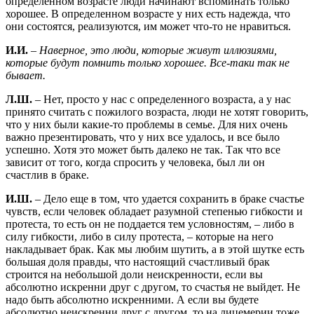
определенном возрасте люди начинают вспоминать только
хорошее. В определенном возрасте у них есть надежда, что
они состоятся, реализуются, им может что-то не нравиться.
И.И.
–
Наверное, это люди, которые живут иллюзиями,
которые будут помнить только хорошее. Все-таки так не
бывает.
Л.Ш.
– Нет, просто у нас с определенного возраста, а у нас
принято считать с пожилого возраста, люди не хотят говорить,
что у них были какие-то проблемы в семье. Для них очень
важно презентировать, что у них все удалось, и все было
успешно. Хотя это может быть далеко не так. Так что все
зависит от того, когда спросить у человека, был ли он
счастлив в браке.
И.Ш.
– Дело еще в том, что удается сохранить в браке счастье
чувств, если человек обладает разумной степенью гибкости и
протеста, то есть он не поддается тем условностям, – либо в
силу гибкости, либо в силу протеста, – которые на него
накладывает брак. Как мы любим шутить, а в этой шутке есть
большая доля правды, что настоящий счастливый брак
строится на небольшой доли неискренности, если вы
абсолютно искренни друг с другом, то счастья не выйдет. Не
надо быть абсолютно искренними. А если вы будете
абсолютно неискренни друг с другом, то на лицемерии тоже