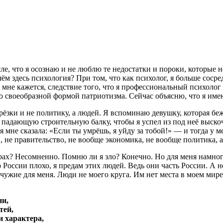
е, что я осознаю и не люблю те недостатки и пороки, которые 
ём здесь психология? При том, что как психолог, я больше соср
мне кажется, следствие того, что я профессиональный психолог 
о своеобразной формой патриотизма. Сейчас объясню, что я имею
ерёзки и не политику, а людей. Я вспоминаю девушку, которая б
 падающую строительную балку, чтобы я успел из под неё выско
не сказала: «Если ты умрёшь, я уйду за тобой!» — и тогда у ме
, не правительство, не вообще экономика, не вообще политика, 
рах? Несомненно. Помню ли я зло? Конечно. Но для меня намного
России плохо, я предам этих людей. Ведь они часть России. А не
 чужие для меня. Люди не моего круга. Им нет места в моем мире
ни,
тей,
 характера,