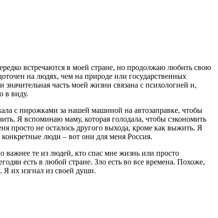
нередко встречаются в моей стране, но продолжаю любить свою
едоточен на людях, чем на природе или государственных
и значительная часть моей жизни связана с психологией и,
 в виду.
ежала с пирожками за нашей машиной на автозаправке, чтобы
чить. Я вспоминаю маму, которая голодала, чтобы сэкономить
ня просто не осталось другого выхода, кроме как выжить. Я
а конкретные люди – вот они для меня Россия.
 важнее те из людей, кто спас мне жизнь или просто
годяи есть в любой стране. Зло есть во все времена. Похоже,
. Я их изгнал из своей души.