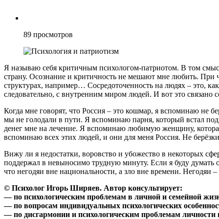
89
просмотров
Я называю себя критичным психологом-патриотом. В том смысл
страну. Осознание и критичность не мешают мне любить. При ч
структурах, например… Сосредоточенность на людях – это, как 
следовательно, с внутренним миром людей. И вот это связано с
Когда мне говорят, что Россия – это кошмар, я вспоминаю не б
мы не голодали в пути. Я вспоминаю парня, который встал под
денег мне на лечение. Я вспоминаю любимую женщину, которая м
вспоминаю всех этих людей, и они для меня Россия. Не берёзки
Вижу ли я недостатки, воровство и убожество в некоторых сфе
поддержал в невыносимо трудную минуту. Если я буду думать о 
что негодяи вне национальности, а зло вне времени. Негодяи –
© Психолог Игорь Ширяев. Автор консультирует:
— по психологическим проблемам в личной и семейной жиз
— по вопросам индивидуальных психологических особеннос
— по дисгармонии и психологическим проблемам личности и