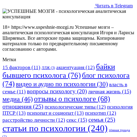
Читать в Telegram
18+ https://www.uspeshnie-mozgi.ru Успешные мозги –
аналитическая психологическая консультация Игоря и Ларисы
Ширяевых. Все авторские права защищены. Копирование
материалов только по предварительному письменному
согласованию с авторами.
Метки
байки
15 факторов
(11)
акцентуация
(12)
ЛЛЖ
(3)
бывшего психолога
(76)
блог психолога
(74)
видео и аудио по психологии
(30)
власть в
вопросы психологу
(20)
личная жизнь
(15)
семье
(11)
отзывы о психологе
(68)
медиа
(46)
отношения
(25)
психологические типы
(12)
психология
ПТСР
(13)
психопат и социопат
(13)
психотип
(12)
семья
(25)
секс
(15)
расстройство личности
(12)
статьи по психологии
(240)
тёмная триада
(2)