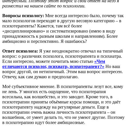
интересный. Поэтому этот вопрос и свой ответ на него я
разместил на нашем сайте по психологии.
Вопросы психологу:
Мне всегда интересно было, почему так
мало психологов переходят в другую весовую категорию – в
психотерапевты? Кажется, там всё более
«дисциплинировано» и систематизировано (имею в виду
принадлежность к разным школам и направлениям). Более
амбициозно и перспективно. Я ошибаюсь?
Ответ психолога:
Я уже неоднократно отвечал на типичный
вопрос: о различиях психолога, психотерапевта и психиатра.
Если интересно, можете почитать мою статью
«Чем
отличаются психолог, психиатр, психотерапевт?»
Но ваш
вопрос другой, он нетипичный. Этим ваш вопрос интересен.
Отвечу, как сам думаю и предполагаю.
Моё субъективное мнение. В психотерапевты лезут все, кому
не лень. У многих есть ощущение, что психотерапия
всесильна, как волшебство, и это заводит. Кроме того, в
психотерапии приняты объёмные курсы помощи, и это даёт
психотерапевту надежду на регулярные деньги. Еще в
психотерапии очень важна личность психотерапевта – он
волшебник, от умеет делать то, что не умеют другие. Поэтому
в психотерапию идут более амбициозные.