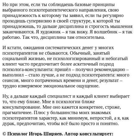
Но при этом, если ты соблюдаешь базовые принципы
выбранного психотерапевтического направления, свою
принадлежность к которому ты заявил, если ты регулярно
проходишь супервизию в своей структуре, к которой ты
принадлежишь, то дальше дисциплина и строгость мышления
заканчиваются. Я художник – я так вижу. Я волшебник – я так
работаю. Так что, дисциплина там относительна.
И кстати, ожидания систематических денег у многих
психотерапевтов не сбываются. Обычный, занятый
социальной жизнью, не психологизированный и небогатый
клиент часто предпочитает более аскетичный подход
психолога-консультанта: пришёл – получил рекомендацию –
выполнил – стало лучше, а не подход психотерапевта: много
сеансов, много потраченных времени и денег, результат –
трудно измеряемое эмоциональное ощущение.
Ну, а дальше каждый специалист и каждый клиент выбирает
то, что ему ближе. Мне в психологии ближе
консультирование. Мне оно кажется конкретнее, строже,
прагматичнее. Плюс у большинства моих знакомых
психотерапевтов характер, как минимум, непростой, а я, как
дурак, предпочитаю, чтобы всё было просто и понятно.
© Психолог Игорь Ширяев. Автор консультирует: