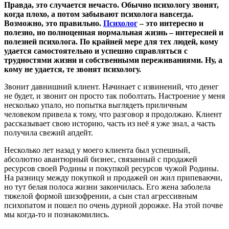
Правда, это случается нечасто. Обычно психологу звонят,
когда плохо, а потом забывают психолога навсегда.
Возможно, это правильно.
Психолог
– это интересно и
полезно, но полноценная нормальная жизнь – интересней и
полезней психолога. По крайней мере для тех людей, кому
удается самостоятельно и успешно справляться с
трудностями жизни и собственными переживаниями. Ну, а
кому не удается, те звонят психологу.
Звонит давнишний клиент. Начинает с извинений, что денег
не будет, и звонит он просто так поболтать. Настроение у меня
несколько упало, но попытка выглядеть приличным
человеком привела к тому, что разговор я продолжаю. Клиент
рассказывает свою историю, часть из неё я уже знал, а часть
получила свежий апдейт.
Несколько лет назад у моего клиента был успешный,
абсолютно авантюрный бизнес, связанный с продажей
ресурсов своей Родины и покупкой ресурсов чужой Родины.
На разницу между покупкой и продажей он жил припеваючи,
но тут белая полоса жизни закончилась. Его жена заболела
тяжелой формой шизофрении, а сын стал агрессивным
психопатом и пошел по очень дурной дорожке. На этой почве
мы когда-то и познакомились.