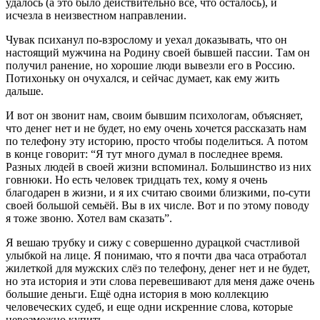
удалось (а это было действительно всё, что осталось), и
исчезла в неизвестном направлении.
Чувак психанул по-взрослому и уехал доказывать, что он
настоящий мужчина на Родину своей бывшей пассии. Там он
получил ранение, но хорошие люди вывезли его в Россию.
Потихоньку он очухался, и сейчас думает, как ему жить
дальше.
И вот он звонит нам, своим бывшим психологам, объясняет,
что денег нет и не будет, но ему очень хочется рассказать нам
по телефону эту историю, просто чтобы поделиться. А потом
в конце говорит: “Я тут много думал в последнее время.
Разных людей в своей жизни вспоминал. Большинство из них
говнюки. Но есть человек тридцать тех, кому я очень
благодарен в жизни, и я их считаю своими близкими, по-сути
своей большой семьёй. Вы в их числе. Вот и по этому поводу
я тоже звоню. Хотел вам сказать”.
Я вешаю трубку и сижу с совершенно дурацкой счастливой
улыбкой на лице. Я понимаю, что я почти два часа отработал
жилеткой для мужских слёз по телефону, денег нет и не будет,
но эта история и эти слова перевешивают для меня даже очень
большие деньги. Ещё одна история в мою коллекцию
человеческих судеб, и еще одни искренние слова, которые
невозможно купить.