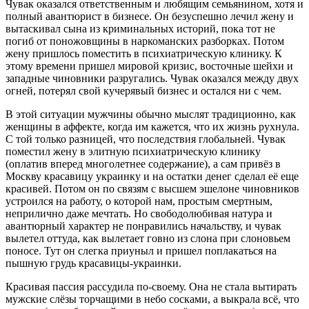
Чувак оказался ответственным и любящим семьянином, хотя и
полный авантюрист в бизнесе. Он безуспешно лечил жену и
вытаскивал сына из криминальных историй, пока тот не
погиб от поножовщины в наркоманских разборках. Потом
жену пришлось поместить в психиатрическую клинику. К
этому времени пришел мировой кризис, восточные шейхи и
западные чиновники разругались. Чувак оказался между двух
огней, потерял свой кучерявый бизнес и остался ни с чем.
В этой ситуации мужчины обычно мыслят традиционно, как
женщины в аффекте, когда им кажется, что их жизнь рухнула.
С той только разницей, что последствия глобальней. Чувак
поместил жену в элитную психиатрическую клинику
(оплатив вперед многолетнее содержание), а сам привёз в
Москву красавицу украинку и на остатки денег сделал её еще
красивей. Потом он по связям с высшем эшелоне чиновников
устроился на работу, о которой нам, простым смертным,
неприлично даже мечтать. Но свободолюбивая натура и
авантюрный характер не понравились начальству, и чувак
вылетел оттуда, как вылетает говно из слона при слоновьем
поносе. Тут он слегка приуныл и пришел поплакаться на
пышную грудь красавицы-украинки.
Красивая пассия рассудила по-своему. Она не стала вытирать
мужские слёзы торчащими в небо сосками, а выкрала всё, что