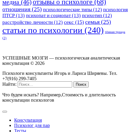
отзывы о психологе
(68)
медиа
(46)
отношения
(25)
психологические типы
(12)
психология
ПТСР
(13)
психопат и социопат
(13)
психотип
(12)
семья
(25)
секс
(15)
расстройство личности
(12)
статьи по психологии
(240)
тёмная триада
(2)
УСПЕШНЫЕ МОЗГИ — психологическая аналитическая
консультация ©
2026
Психологи консультанты Игорь и Лариса Ширяевы. Тел.
+7(916) 299-7405
Найти:
Что будем искать? Например,
Стоимость и длительность
консультации психологов
Консультация
Психолог для пар
Тесты